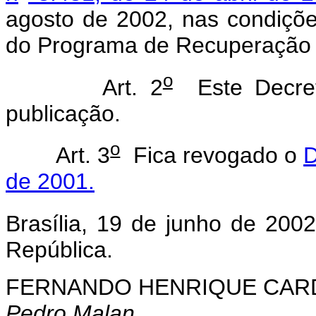
agosto de 2002, nas condiçõe
do Programa de Recuperação F
o
Art. 2
Este Decret
publicação.
o
Art. 3
Fica revogado o
D
de 2001.
Brasília, 19 de junho de 200
República.
FERNANDO HENRIQUE CA
Pedro Malan