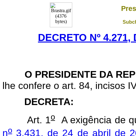
Pres
Subch
DECRETO Nº 4.271, 
O PRESIDENTE DA REP
lhe confere o art. 84, incisos I
DECRETA:
o
Art. 1
A exigência de q
o
n
3.431, de 24 de abril de 