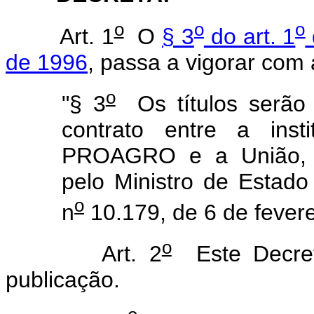
o
o
o
Art. 1
O
§ 3
do art. 1
de 1996
, passa a vigorar com
o
"§ 3
Os títulos serão 
contrato entre a inst
PROAGRO e a União, co
pelo Ministro de Estad
o
n
10.179, de 6 de fever
o
Art. 2
Este Decret
publicação.