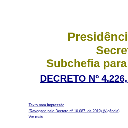
Presidênci
Secre
Subchefia para
DECRETO Nº 4.226,
Texto para impressão
(Revogado pelo Decreto nº 10.087, de 2019)
(Vigência)
Ver mais...