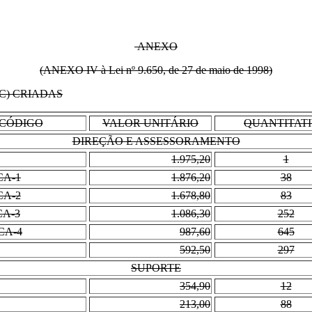
ANEXO
(ANEXO IV à Lei nº 9.650, de 27 de maio de 1998)
C) CRIADAS
CÓDIGO
VALOR UNITÁRIO
QUANTITAT
DIREÇÃO E ASSESSORAMENTO
1.975,20
1
CA-1
1.876,20
38
CA-2
1.678,80
83
CA-3
1.086,30
252
CA-4
987,60
645
592,50
297
SUPORTE
354,90
12
213,00
88