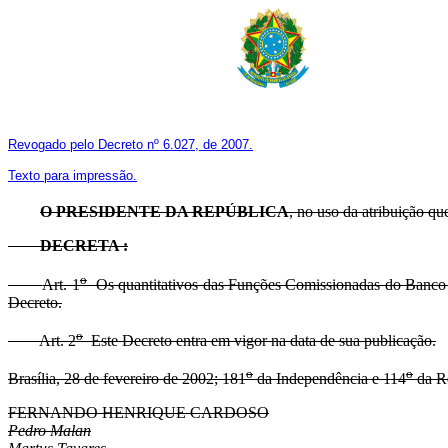
Revogado pelo Decreto nº 6.027, de 2007.
Texto para impressão.
O
PRESIDENTE DA REPÚBLICA
, no uso da atribuição que
DECRETA :
o
Art. 1
Os quantitativos das Funções Comissionadas do Banco 
Decreto.
o
Art. 2
Este Decreto entra em vigor na data de sua publicação.
o
o
Brasília, 28 de fevereiro de 2002; 181
da Independência e 114
da Re
FERNANDO HENRIQUE CARDOSO
Pedro Malan