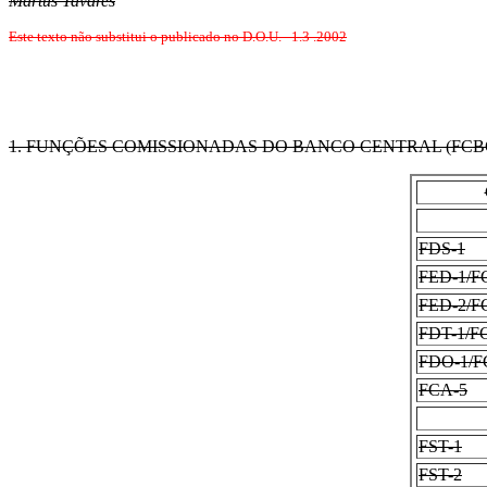
Martus Tavares
Este texto não substitui o publicado no D.O.U. 1.3 .2002
1. FUNÇÕES COMISSIONADAS DO BANCO CENTRAL (FCB
FDS-1
FED-1/F
FED-2/F
FDT-1/F
FDO-1/F
FCA-5
FST-1
FST-2