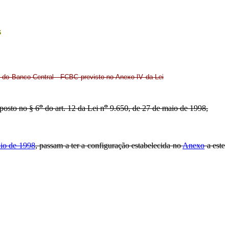
s
 do Banco Central - FCBC previsto no Anexo IV da Lei
o
o
sposto no § 6
do art. 12 da Lei n
9.650, de 27 de maio de 1998,
io de 1998
, passam a ter a configuração estabelecida no
Anexo
a este