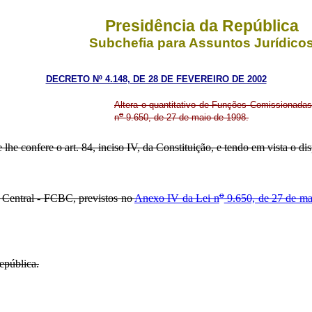
Presidência da República
Subchefia para Assuntos Jurídico
DECRETO Nº 4.148, DE 28 DE FEVEREIRO DE 2002
Altera o quantitativo de Funções Comissionadas
o
n
9.650, de 27 de maio de 1998.
 lhe confere o art. 84, inciso IV, da Constituição, e tendo em vista o di
o
Central - FCBC, previstos no
Anexo IV da Lei n
9.650, de 27 de ma
pública.