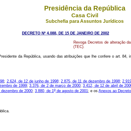
Presidência da República
Casa Civil
Subchefia para Assuntos Jurídicos
DECRETO Nº 4.088, DE 15 DE JANEIRO DE 2002
Revoga Decretos de alteração 
(TEC).
residente da República, usando das atribuições que lhe confere o art. 84, i
998
;
2.624, de 12 de junho de 1998;
2.875, de 11 de dezembro de 1998
;
2.91
ezembro de 1999
;
3.376, de 2 de março de 2000
;
3.412, de 12 de abril de 200
o
e dezembro de 2000
;
3.880, de 1
de agosto de 2001
; e os
Anexos ao Decreto
blica.