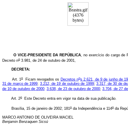
O VICE-PRESIDENTE DA REPÚBLICA
,
no exercício do cargo de P
o
Decreto n
3.981, de 24 de outubro de 2001,
DECRETA:
o
o
Art. 1
Ficam revogados os
Decretos n
s 2.621, de 9 de junho de 1
31 de março de 1999
;
3.212, de 19 de outubro de 1999
;
3.317, de 30 de d
de 10 de outubro de 2000;
3.638, de 23 de outubro de 2000
;
3.704, de 27 d
o
Art. 2
Este Decreto entra em vigor na data de sua publicação.
o
o
Brasília, 15 de janeiro de 2002; 181
da Independência e 114
da Repú
MARCO ANTONIO DE OLIVEIRA MACIEL
Benjamin Benzaquen Sicsú