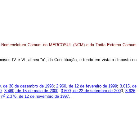
da Nomenclatura Comum do MERCOSUL (NCM) e da Tarifa Externa Comum
ncisos IV e VI, alínea "a", da Constituição, e tendo em vista o disposto no
9, de 30 de dezembro de 1998
;
2.960, de 12 de fevereiro de 1999
;
3.015, de
0
;
3.460, de 15 de maio de 2000
;
3.609, de 22 de setembro de 200
0;
3.626,
o
 n
2.376, de 12 de novembro de 1997.