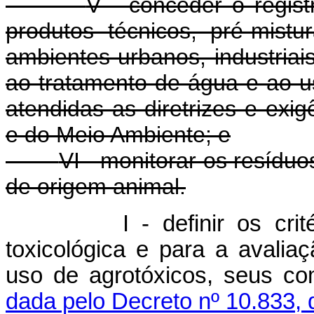
V - conceder o regist
produtos técnicos, pré-mist
ambientes urbanos, industriais,
ao tratamento de água e ao 
atendidas as diretrizes e exig
e do Meio Ambiente; e
VI - monitorar os resíduo
de origem animal.
I - definir os cri
toxicológica e para a avalia
uso de agrotóxicos, seus
dada pelo Decreto nº 10.833, 