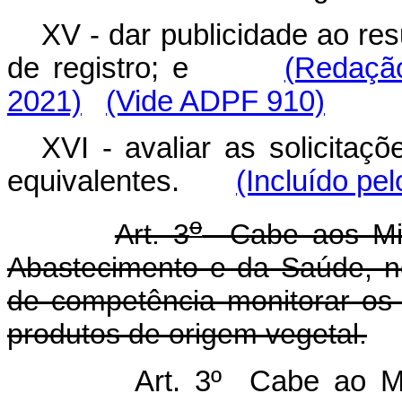
XV - dar publicidade ao r
de registro; e
(Redação
2021)
(Vide ADPF 910)
XVI - avaliar as solicitaç
equivalentes.
(Incluído pe
o
Art. 3
Cabe aos Minis
Abastecimento e da Saúde, n
de competência monitorar os 
produtos de origem vegetal.
Art. 3º Cabe ao Min