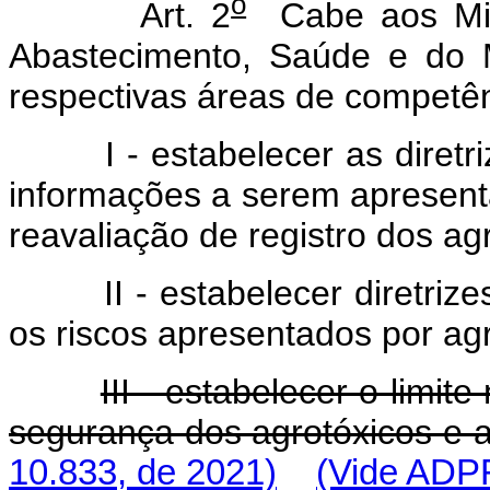
o
Art. 2
Cabe aos Minis
Abastecimento, Saúde e do 
respectivas áreas de competên
I - estabelecer as diret
informações a serem apresenta
reavaliação de registro dos ag
II - estabelecer diretri
os riscos apresentados por ag
III - estabelecer o limit
segurança dos agrotóxicos e a
10.833, de 2021)
(Vide ADP