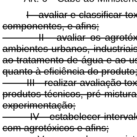
I - avaliar e classificar 
componentes, e afins;
II - avaliar os agrot
ambientes urbanos, industriais,
ao tratamento de água e ao 
quanto à eficiência do produto
III - realizar avaliação t
produtos técnicos, pré-mistura
experimentação;
IV - estabelecer interv
com agrotóxicos e afins;