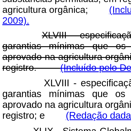
agricultura orgânica;
(Incl
2009).
XLVIII - especificaç
garantias mínimas que os p
aprovado na agricultura orgân
registro.
(Incluído pelo D
XLVIII -
especificaç
garantias mínimas que os p
aprovado na agricultura orgân
registro; e
(Redação dada 