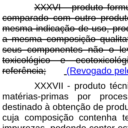
XXXVI - produto formu
comparado com outro produto
mesma indicação de uso, produ
a mesma composição qualitati
seus componentes não o lev
toxicológico e ecotoxico
referência;
(Revogado pelo
X
XXVII - produto técn
matérias-primas por proces
destinado à obtenção de produ
cuja composição contenha te