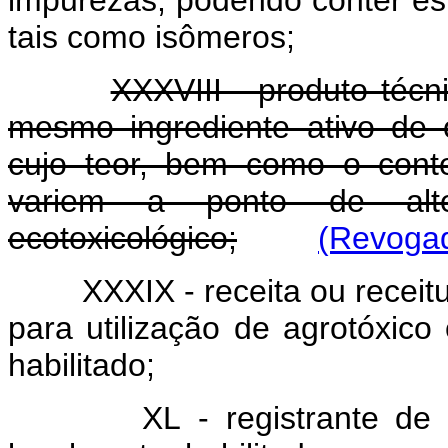
impurezas, podendo conter est
tais como isômeros;
XXXVIII - produto técn
mesmo ingrediente ativo de o
cujo teor, bem como o cont
variem a ponto de alter
ecotoxicológico;
(Revogad
XXXIX - receita ou receit
para utilização de agrotóxico 
habilitado;
XL - registrante de 