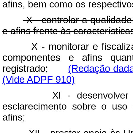
afins, bem como os respectivo
X - controlar a qualidad
e afins frente às característic
X - monitorar e fiscali
componentes e afins quant
registrado;
(Redação dada 
(Vide ADPF 910)
XI - desenvolver
esclarecimento sobre o uso 
afins;
XII - prestar apoio às