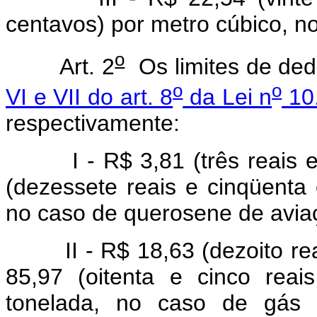
centavos) por metro cúbico, no
o
Art. 2
Os limites de ded
o
o
VI e VII do art. 8
da Lei n
10.
respectivamente:
I - R$ 3,81 (três reais e 
(dezessete reais e cinqüenta
no caso de querosene de avia
II - R$ 18,63 (dezoito reai
85,97 (oitenta e cinco rea
tonelada, no caso de gás li