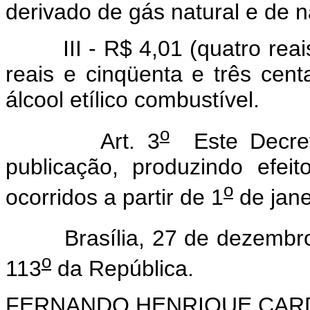
derivado de gás natural e de n
III - R$ 4,01 (quatro reais
reais e cinqüenta e três cen
álcool etílico combustível.
o
Art. 3
Este Decret
publicação, produzindo efei
o
ocorridos a partir de 1
de jane
Brasília, 27 de dezembro
o
113
da República.
FERNANDO HENRIQUE CA