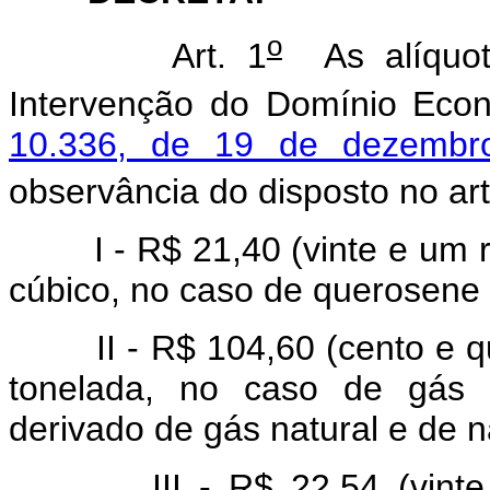
o
Art. 1
As alíquota
Intervenção do Domínio Econô
10.336, de 19 de dezembr
observância do disposto no art
I - R$ 21,40 (vinte e um re
cúbico, no caso de querosene 
II - R$ 104,60 (cento e qua
tonelada, no caso de gás li
derivado de gás natural e de n
III - R$ 22,54 (vinte e d