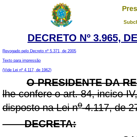
Pres
Subch
DECRETO Nº 3.965, D
Revogado pelo Decreto nº 5.371, de 2005
Texto para impressão
(Vide Lei nº 4.117, de 1962)
O PRESIDENTE DA R
lhe confere o art. 84, inciso I
o
disposto na Lei n
4.117, de 2
DECRETA: