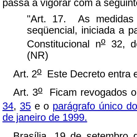
passa a vigorar com a seguint
"Art. 17. As medidas 
seqüencial, iniciada a 
o
Constitucional n
32, d
(NR)
o
Art. 2
Este Decreto entra e
o
Art. 3
Ficam revogados 
34
,
35
e o
parágrafo único do
de janeiro de 1999.
Brasília, 19 de setembro 