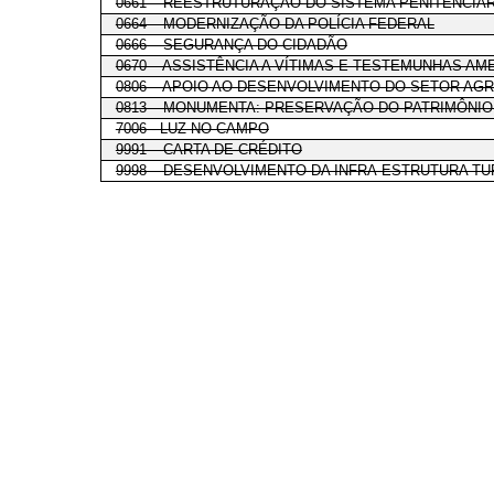
0661 – REESTRUTURAÇÃO DO SISTEMA PENITENCIÁ
0664 – MODERNIZAÇÃO DA POLÍCIA FEDERAL
0666 – SEGURANÇA DO CIDADÃO
0670 – ASSISTÊNCIA A VÍTIMAS E TESTEMUNHAS A
0806 – APOIO AO DESENVOLVIMENTO DO SETOR AG
0813 – MONUMENTA: PRESERVAÇÃO DO PATRIMÔNIO
7006 - LUZ NO CAMPO
9991 – CARTA DE CRÉDITO
9998 – DESENVOLVIMENTO DA INFRA-ESTRUTURA TU