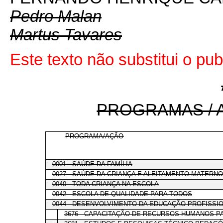
Pedro Malan
Martus Tavares
Este texto não substitui o pu
PROGRAMAS / 
PROGRAMA/AÇÃO
0001 - SAÚDE DA FAMÍLIA
0027 - SAÚDE DA CRIANÇA E ALEITAMENTO MATERNO
0040 - TODA CRIANÇA NA ESCOLA
0042 - ESCOLA DE QUALIDADE PARA TODOS
0044 - DESENVOLVIMENTO DA EDUCAÇÃO PROFISSI
E
3676 - CAPACITAÇÃO DE RECURSOS HUMANOS P