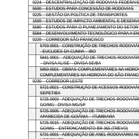
0224 – DESCENTRALIZAÇÃO DE RODOVIAS FEDERAI
5590 – ESTUDOS PARA CONCESSÃO DE RODOVIAS
0225 – GESTÃO DA POLÍTICA DE TRANSPORTES
1509 – ESTUDOS DE IMPACTO AMBIENTAL E DESEN
5580 – ESTUDOS PARA O PLANEJAMENTO DO SETOR
5584 – DESENVOLVIMENTO TECNOLÓGICO PARA A E
0229 – CORREDOR SÃO FRANCISCO
E
5703.0001 - CONSTRUÇÃO DE TRECHOS RODOVIÁ
- EUCLIDES DA CUNHA – IBO
E
5841.0001 – ADEQUAÇÃO DE TRECHOS RODOVIÁR
– DIVISA AL/SE – DIVISA SE/BA
E
5859.0001 - OBRAS COMPLEMENTARES NA HIDRO
COMPLEMENTARES NA HIDROVIA DO SÃO FRANC
0230 – CORREDOR LESTE
E
5721.0021 - CONSTRUÇÃO DE ACESSOS RODOVIÁ
SEPETIBA
E
5725.0003 - ADEQUAÇÃO DE TRECHOS RODOVIÁRI
GO/MG - DIVISA MG/SP
E
5725.0005 - ADEQUAÇÃO DE TRECHOS RODOVIÁRI
APARECIDA DE GOIÂNIA – ITUMBIARA
E
5725.0015 - ADEQUAÇÃO DE TRECHOS RODOVIÁRI
GO/MG – ENTRONCAMENTO BR-365 (TREVO)
E
5731.0001 - ADEQUAÇÃO DE ANEL RODOVIÁRIO N