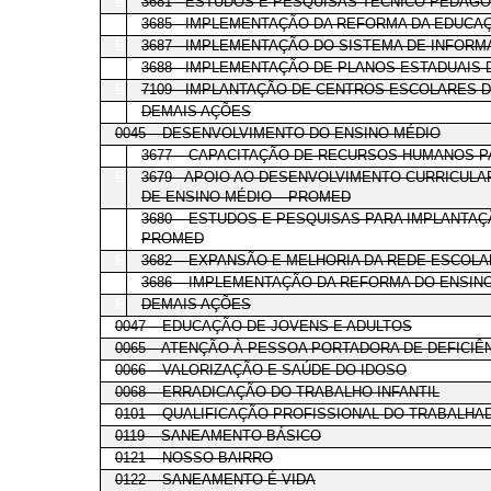
E
3681 - ESTUDOS E PESQUISAS TÉCNICO-PEDAG
E
3685 - IMPLEMENTAÇÃO DA REFORMA DA EDUCA
E
3687 - IMPLEMENTAÇÃO DO SISTEMA DE INFOR
E
3688 - IMPLEMENTAÇÃO DE PLANOS ESTADUAIS 
E
7109 - IMPLANTAÇÃO DE CENTROS ESCOLARES 
E
DEMAIS AÇÕES
0045 – DESENVOLVIMENTO DO ENSINO MÉDIO
E
3677 – CAPACITAÇÃO DE RECURSOS HUMANOS P
E
3679 - APOIO AO DESENVOLVIMENTO CURRICUL
DE ENSINO MÉDIO – PROMED
E
3680 – ESTUDOS E PESQUISAS PARA IMPLANTAÇ
PROMED
E
3682 – EXPANSÃO E MELHORIA DA REDE ESCOL
E
3686 – IMPLEMENTAÇÃO DA REFORMA DO ENSIN
E
DEMAIS AÇÕES
0047 – EDUCAÇÃO DE JOVENS E ADULTOS
0065 – ATENÇÃO À PESSOA PORTADORA DE DEFICIÊ
0066 – VALORIZAÇÃO E SAÚDE DO IDOSO
0068 – ERRADICAÇÃO DO TRABALHO INFANTIL
0101 – QUALIFICAÇÃO PROFISSIONAL DO TRABALHA
0119 – SANEAMENTO BÁSICO
0121 – NOSSO BAIRRO
0122 – SANEAMENTO É VIDA