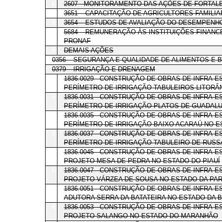
E
2607 - MONITORAMENTO DAS AÇÕES DE FORTALE
E
3651 – CAPACITAÇÃO DE AGRICULTORES FAMILI
E
3654 – ESTUDOS DE AVALIAÇÃO DO DESEMPENH
E
5684 – REMUNERAÇÃO ÀS INSTITUIÇÕES FINAN
PRONAF
E
DEMAIS AÇÕES
0356 – SEGURANÇA E QUALIDADE DE ALIMENTOS E 
0379 – IRRIGAÇÃO E DRENAGEM
E
1836.0029 - CONSTRUÇÃO DE OBRAS DE INFRA-
PERÍMETRO DE IRRIGAÇÃO TABULEIROS LITORÂ
E
1836.0031 - CONSTRUÇÃO DE OBRAS DE INFRA-
PERÍMETRO DE IRRIGAÇÃO PLATOS DE GUADALU
E
1836.0035 - CONSTRUÇÃO DE OBRAS DE INFRA-
PERÍMETRO DE IRRIGAÇÃO BAIXO ACARAÚ NO 
E
1836.0037 - CONSTRUÇÃO DE OBRAS DE INFRA-
PERÍMETRO DE IRRIGAÇÃO TABULEIRO DE RUSS
E
1836.0045 - CONSTRUÇÃO DE OBRAS DE INFRA-
PROJETO MESA DE PEDRA NO ESTADO DO PIAUÍ
E
1836.0047 - CONSTRUÇÃO DE OBRAS DE INFRA-
PROJETO VÁRZEA DE SOUSA NO ESTADO DA PAR
E
1836.0051 - CONSTRUÇÃO DE OBRAS DE INFRA-
ADUTORA SERRA DA BATATEIRA NO ESTADO DA B
E
1836.0053 - CONSTRUÇÃO DE OBRAS DE INFRA-
PROJETO SALANGO NO ESTADO DO MARANHÃO