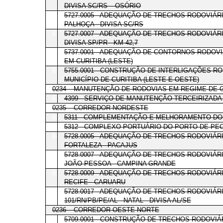
DIVISA SC/RS – OSÓRIO
E
5727.0005 - ADEQUAÇÃO DE TRECHOS RODOVIÁR
PALHOÇA - DIVISA SC/RS
E
5727.0007 - ADEQUAÇÃO DE TRECHOS RODOVIÁR
DIVISA SP/PR - KM 42,7
E
5737.0001 - ADEQUAÇÃO DE CONTORNOS RODOVI
EM CURITIBA (LESTE)
E
5755.0001 - CONSTRUÇÃO DE INTERLIGAÇÕES R
MUNICÍPIO DE CURITIBA (LESTE E OESTE)
0234 – MANUTENÇÃO DE RODOVIAS EM REGIME DE 
E
4399 - SERVIÇO DE MANUTENÇÃO TERCEIRIZADA
0235 – CORREDOR NORDESTE
E
5311 - COMPLEMENTAÇÃO E MELHORAMENTO DO
E
5312 - COMPLEXO PORTUÁRIO DO PORTO DE PE
E
5728.0005 - ADEQUAÇÃO DE TRECHOS RODOVIÁRI
FORTALEZA - PACAJUS
E
5728.0007 - ADEQUAÇÃO DE TRECHOS RODOVIÁR
JOÃO PESSOA - CAMPINA GRANDE
E
5728.0009 - ADEQUAÇÃO DE TRECHOS RODOVIÁR
RECIFE - CARUARU
E
5728.0017 - ADEQUAÇÃO DE TRECHOS RODOVIÁR
101/RN/PB/PE/AL - NATAL - DIVISA AL/SE
0236 – CORREDOR OESTE-NORTE
E
5709.0001 - CONSTRUÇÃO DE TRECHOS RODOVIÁR