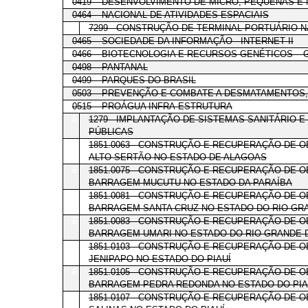
0419 – DESENVOLVIMENTO DE MICRO, PEQUENAS E
0464 – NACIONAL DE ATIVIDADES ESPACIAIS
E
7299 - CONSTRUÇÃO DE TERMINAL PORTUÁRIO N
0465 – SOCIEDADE DA INFORMAÇÃO - INTERNET II
0466 – BIOTECNOLOGIA E RECURSOS GENÉTICOS –
0498 – PANTANAL
0499 – PARQUES DO BRASIL
0503 – PREVENÇÃO E COMBATE A DESMATAMENTOS,
0515 – PROÁGUA INFRA-ESTRUTURA
E
1279 - IMPLANTAÇÃO DE SISTEMAS SANITÁRIO 
PÚBLICAS
E
1851.0063 - CONSTRUÇÃO E RECUPERAÇÃO DE O
ALTO SERTÃO NO ESTADO DE ALAGOAS
E
1851.0075 - CONSTRUÇÃO E RECUPERAÇÃO DE O
BARRAGEM MUCUTU NO ESTADO DA PARAÍBA
E
1851.0081 - CONSTRUÇÃO E RECUPERAÇÃO DE O
BARRAGEM SANTA CRUZ NO ESTADO DO RIO GR
E
1851.0083 - CONSTRUÇÃO E RECUPERAÇÃO DE O
BARRAGEM UMARI NO ESTADO DO RIO GRANDE 
E
1851.0103 - CONSTRUÇÃO E RECUPERAÇÃO DE O
JENIPAPO NO ESTADO DO PIAUÍ
E
1851.0105 - CONSTRUÇÃO E RECUPERAÇÃO DE O
BARRAGEM PEDRA REDONDA NO ESTADO DO PIA
E
1851.0107 - CONSTRUÇÃO E RECUPERAÇÃO DE O