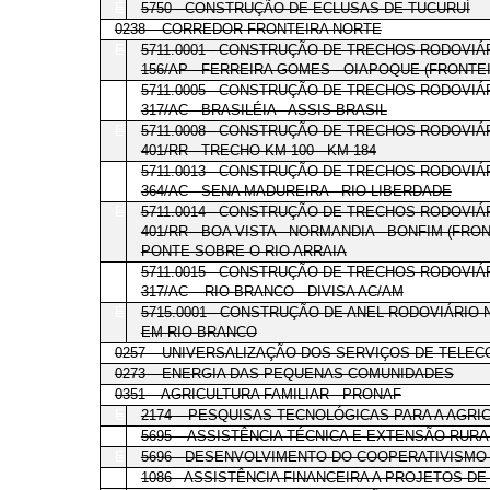
E
5750 - CONSTRUÇÃO DE ECLUSAS DE TUCURUÍ
0238 – CORREDOR FRONTEIRA NORTE
E
5711.0001 - CONSTRUÇÃO DE TRECHOS RODOVIÁ
156/AP - FERREIRA GOMES - OIAPOQUE (FRONTE
E
5711.0005 - CONSTRUÇÃO DE TRECHOS RODOVIÁ
317/AC - BRASILÉIA - ASSIS BRASIL
E
5711.0008 - CONSTRUÇÃO DE TRECHOS RODOVIÁ
401/RR - TRECHO KM 100 - KM 184
E
5711.0013 - CONSTRUÇÃO DE TRECHOS RODOVIÁ
364/AC - SENA MADUREIRA - RIO LIBERDADE
E
5711.0014 - CONSTRUÇÃO DE TRECHOS RODOVIÁ
401/RR - BOA VISTA - NORMANDIA - BONFIM (FRO
PONTE SOBRE O RIO ARRAIA
E
5711.0015 - CONSTRUÇÃO DE TRECHOS RODOVIÁ
317/AC – RIO BRANCO - DIVISA AC/AM
E
5715.0001 - CONSTRUÇÃO DE ANEL RODOVIÁRIO 
EM RIO BRANCO
0257 – UNIVERSALIZAÇÃO DOS SERVIÇOS DE TELE
0273 – ENERGIA DAS PEQUENAS COMUNIDADES
0351 – AGRICULTURA FAMILIAR - PRONAF
E
2174 – PESQUISAS TECNOLÓGICAS PARA A AGRIC
E
5695 – ASSISTÊNCIA TÉCNICA E EXTENSÃO RURA
E
5696 - DESENVOLVIMENTO DO COOPERATIVISMO
E
1086 - ASSISTÊNCIA FINANCEIRA A PROJETOS D