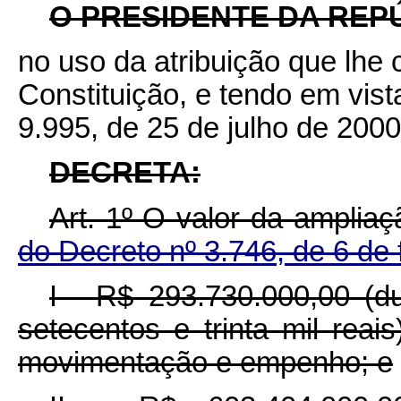
O PRESIDENTE DA REP
no uso da atribuição que lhe c
Constituição, e tendo em vista
9.995, de 25 de julho de 2000
DECRETA:
Art. 1º O valor da ampliaç
do Decreto nº 3.746, de 6 de
I - R$ 293.730.000,00 (d
setecentos e trinta mil reai
movimentação e empenho; e