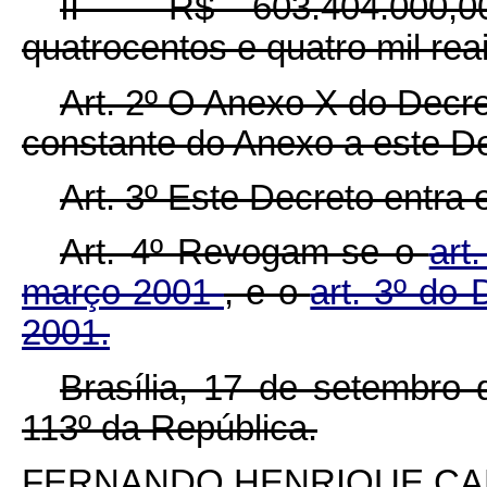
II - R$ 603.404.000,0
quatrocentos e quatro mil rea
Art. 2º O Anexo X do Decre
constante do Anexo a este De
Art. 3º Este Decreto entra
Art. 4º Revogam-se o
art
março 2001
, e o
art. 3º do 
2001.
Brasília, 17 de setembro
113º da República.
FERNANDO HENRIQUE C