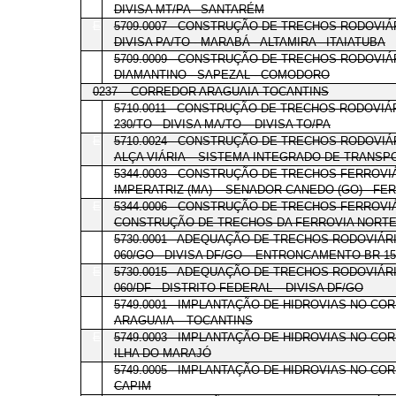
DIVISA MT/PA - SANTARÉM
E
5709.0007 - CONSTRUÇÃO DE TRECHOS RODOVIÁR
DIVISA PA/TO - MARABÁ - ALTAMIRA - ITAIATUBA
E
5709.0009 - CONSTRUÇÃO DE TRECHOS RODOVIÁ
DIAMANTINO - SAPEZAL - COMODORO
0237 – CORREDOR ARAGUAIA-TOCANTINS
E
5710.0011 - CONSTRUÇÃO DE TRECHOS RODOVIÁ
230/TO - DIVISA MA/TO – DIVISA TO/PA
E
5710.0024 - CONSTRUÇÃO DE TRECHOS RODOVI
ALÇA VIÁRIA – SISTEMA INTEGRADO DE TRANSP
E
5344.0003 - CONSTRUÇÃO DE TRECHOS FERROVI
IMPERATRIZ (MA) – SENADOR CANEDO (GO) - FE
E
5344.0006 - CONSTRUÇÃO DE TRECHOS FERROV
CONSTRUÇÃO DE TRECHOS DA FERROVIA NORTE
E
5730.0001 - ADEQUAÇÃO DE TRECHOS RODOVIÁR
060/GO - DIVISA DF/GO – ENTRONCAMENTO BR-1
E
5730.0015 - ADEQUAÇÃO DE TRECHOS RODOVIÁR
060/DF - DISTRITO FEDERAL – DIVISA DF/GO
E
5749.0001 - IMPLANTAÇÃO DE HIDROVIAS NO CO
ARAGUAIA – TOCANTINS
E
5749.0003 - IMPLANTAÇÃO DE HIDROVIAS NO CO
ILHA DO MARAJÓ
E
5749.0005 - IMPLANTAÇÃO DE HIDROVIAS NO CO
CAPIM