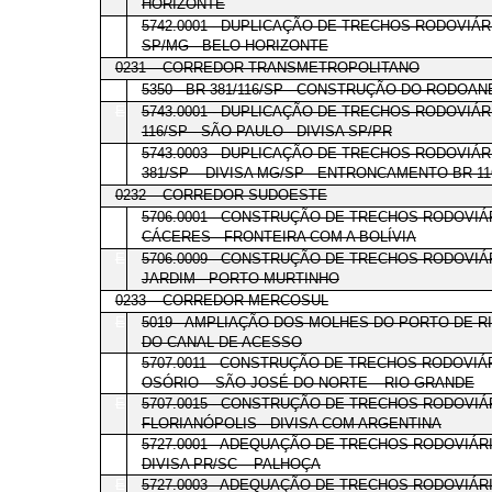
HORIZONTE
E
5742.0001 - DUPLICAÇÃO DE TRECHOS RODOVIÁR
SP/MG - BELO HORIZONTE
0231 – CORREDOR TRANSMETROPOLITANO
E
5350 - BR-381/116/SP - CONSTRUÇÃO DO RODOAN
E
5743.0001 - DUPLICAÇÃO DE TRECHOS RODOVIÁ
116/SP - SÃO PAULO - DIVISA SP/PR
E
5743.0003 - DUPLICAÇÃO DE TRECHOS RODOVIÁ
381/SP – DIVISA MG/SP - ENTRONCAMENTO BR-11
0232 – CORREDOR SUDOESTE
E
5706.0001 - CONSTRUÇÃO DE TRECHOS RODOVIÁ
CÁCERES - FRONTEIRA COM A BOLÍVIA
E
5706.0009 - CONSTRUÇÃO DE TRECHOS RODOVIÁ
JARDIM - PORTO MURTINHO
0233 – CORREDOR MERCOSUL
E
5019 - AMPLIAÇÃO DOS MOLHES DO PORTO DE
DO CANAL DE ACESSO
E
5707.0011 - CONSTRUÇÃO DE TRECHOS RODOVIÁ
OSÓRIO – SÃO JOSÉ DO NORTE – RIO GRANDE
E
5707.0015 - CONSTRUÇÃO DE TRECHOS RODOVIÁ
FLORIANÓPOLIS - DIVISA COM ARGENTINA
E
5727.0001 - ADEQUAÇÃO DE TRECHOS RODOVIÁRI
DIVISA PR/SC – PALHOÇA
E
5727.0003 - ADEQUAÇÃO DE TRECHOS RODOVIÁR