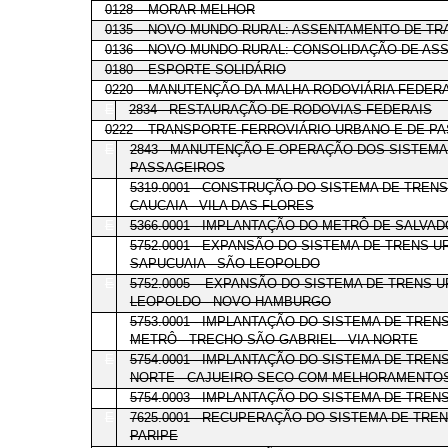
0128 – MORAR MELHOR
0135 – NOVO MUNDO RURAL: ASSENTAMENTO DE T
0136 – NOVO MUNDO RURAL: CONSOLIDAÇÃO DE A
0180 – ESPORTE SOLIDÁRIO
0220 – MANUTENÇÃO DA MALHA RODOVIÁRIA FEDER
E
2834 - RESTAURAÇÃO DE RODOVIAS FEDERAIS
0222 – TRANSPORTE FERROVIÁRIO URBANO E DE P
E
2843 - MANUTENÇÃO E OPERAÇÃO DOS SISTEM
PASSAGEIROS
E
5319.0001 - CONSTRUÇÃO DO SISTEMA DE TRENS
CAUCAIA - VILA DAS FLORES
E
5366.0001 - IMPLANTAÇÃO DO METRÔ DE SALVAD
E
5752.0001 - EXPANSÃO DO SISTEMA DE TRENS 
SAPUCUAIA - SÃO LEOPOLDO
E
5752.0005 – EXPANSÃO DO SISTEMA DE TRENS
LEOPOLDO - NOVO HAMBURGO
E
5753.0001 - IMPLANTAÇÃO DO SISTEMA DE TREN
METRÔ - TRECHO SÃO GABRIEL - VIA NORTE
E
5754.0001 - IMPLANTAÇÃO DO SISTEMA DE TREN
NORTE - CAJUEIRO SECO COM MELHORAMENTOS 
E
5754.0003 - IMPLANTAÇÃO DO SISTEMA DE TREN
E
7625.0001 - RECUPERAÇÃO DO SISTEMA DE TRE
PARIPE