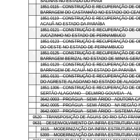
SALINAS NO ESTADO DO PIAUÍ
E
1851.0115 - CONSTRUÇÃO E RECUPERAÇÃO DE OB
BARRAGEM DO CASTANHÃO NO ESTADO DO CEA
E
1851.0119 - CONSTRUÇÃO E RECUPERAÇÃO DE O
ACAUÃ NO ESTADO DA PARAÍBA
E
1851.0121 - CONSTRUÇÃO E RECUPERAÇÃO DE O
JUCAZINHO NO ESTADO DE PERNAMBUCO
E
1851.0123 - CONSTRUÇÃO E RECUPERAÇÃO DE O
DO OESTE NO ESTADO DE PERNAMBUCO
E
1851.0125 - CONSTRUÇÃO E RECUPERAÇÃO DE O
BARRAGEM BERIZAL NO ESTADO DE MINAS GER
E
1851.0129 - CONSTRUÇÃO E RECUPERAÇÃO DE O
BARRAGEM DE ACAUÃ NO ESTADO DA PARAÍBA
E
1851.0131 - CONSTRUÇÃO E RECUPERAÇÃO DE O
DO AGRESTE ALAGOANO NO ESTADO DE ALAGO
E
1851.1306 - CONSTRUÇÃO E RECUPERAÇÃO DE O
SERTÃO ALAGOANO – DELMIRO GOUVEIA - AL
E
3642.0003 - PROÁGUA - SEMI-ÁRIDO - ADUTORA 
E
3642.0005 - PROÁGUA - SEMI-ÁRIDO - NA REGIÃ
E
3642.0007 - PROÁGUA - SEMI-ÁRIDO - SISTEMA
0520 – TRANSPOSIÇÃO DE ÁGUAS DO RIO SÃO FRAN
0631 – DESENVOLVIMENTO DA INFRA-ESTRUTURA A
E
1615 – MODERNIZAÇÃO DA INFRA-ESTRUTURA A
E
5399 – MODERNIZAÇÃO DA INFRA-ESTRUTURA A