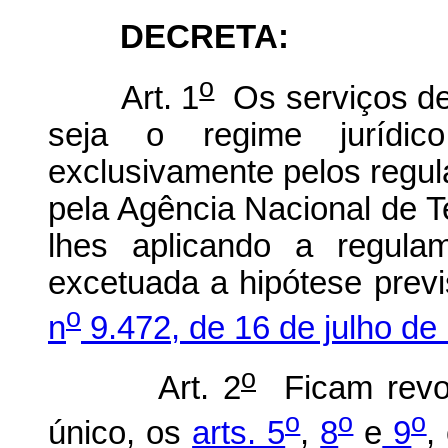
DECRETA:
o
Art. 1
Os serviços de
seja o regime jurídic
exclusivamente pelos regu
pela Agência Nacional de T
lhes aplicando a regulam
excetuada a hipótese prev
o
n
9.472, de 16 de julho de
o
Art. 2
Ficam rev
o
o
o
único, os
arts. 5
,
8
e
9
,