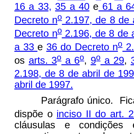
16 a 33,
35 a 40
e
61 a 64
o
Decreto n
2.197, de 8 de a
o
Decreto n
2.196, de 8 de a
o
a 33
e
36 do Decreto n
2.
o
o
o
os
arts. 3
a 6
,
9
a 29
,
2.198, de 8 de abril de 19
abril de 1997.
Parágrafo único. Fic
dispõe o
inciso II do art.
cláusulas e condições 