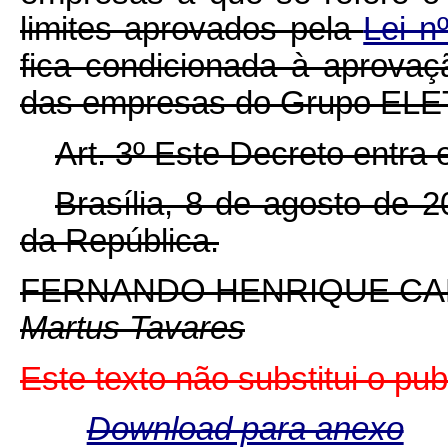
limites aprovados pela
Lei n
fica condicionada à aprovaç
das empresas do Grupo E
Art. 3º Este Decreto entra
Brasília, 8 de agosto de 
da República.
FERNANDO HENRIQUE C
Martus Tavares
Este texto não substitui o pu
Download para anexo