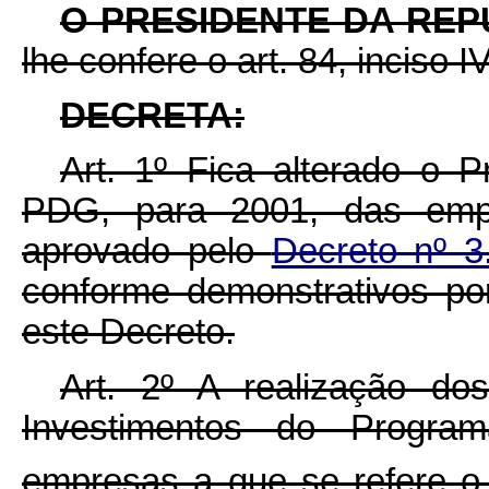
O PRESIDENTE DA RE
lhe confere o art. 84, inciso I
DECRETA:
Art. 1º Fica alterado o 
PDG, para 2001, das em
aprovado pelo
Decreto nº 3
conforme demonstrativos p
este Decreto.
Art. 2º A realização dos
Investimentos do Progra
empresas a que se refere o