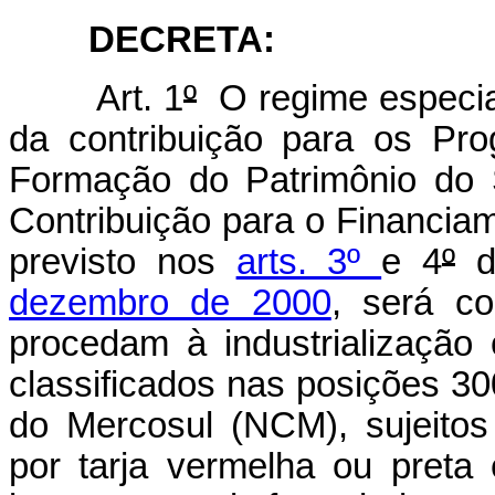
DECRETA:
Art. 1
º
O regime especial
da contribuição para os Pr
Formação do Patrimônio do 
Contribuição para o Financiam
previsto nos
arts. 3º
e 4
º
dezembro de 2000
, será co
procedam à industrializaçã
classificados nas posições 
do Mercosul (NCM), sujeitos 
por tarja vermelha ou pret