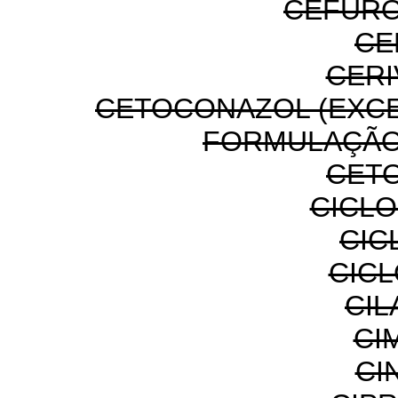
CEFURO
CE
CERI
CETOCONAZOL (EXC
FORMULAÇÃO
CET
CICL
CIC
CIC
CIL
CI
CI