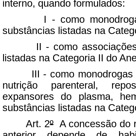
interno, quando formulados:
I - como monodro
substâncias listadas na Categ
II - como associaçõe
listadas na Categoria II do An
III - como monodrogas
nutrição parenteral, reposi
expansores do plasma, hemo
substâncias listadas na Catego
Art. 2
º
A concessão do re
anterior depende de hab