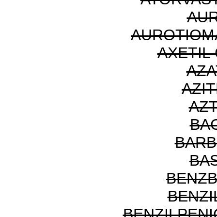
AU
AUROTIOM
AXETIL
AZA
AZI
AZ
BA
BARB
BAS
BENZ
BENZI
BENZILPENI