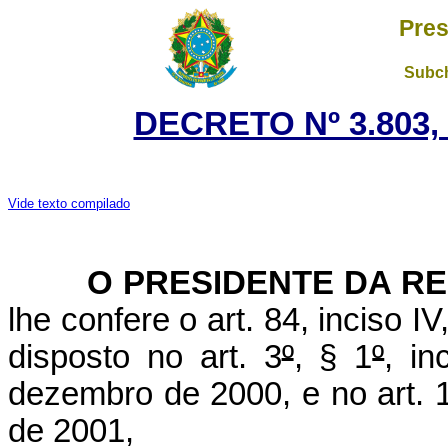
Pres
Subch
DECRETO Nº 3.803, 
Vide texto compilado
O PRESIDENTE DA RE
lhe confere o art. 84, inciso I
disposto no art. 3
º
, § 1
º
, in
dezembro de 2000, e no art. 
de 2001,