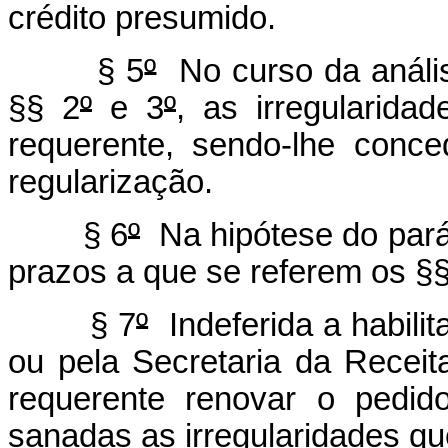
crédito presumido.
§ 5
º
No curso da anális
§§ 2
º
e 3
º
, as irregularid
requerente, sendo-lhe conce
regularização.
§ 6
º
Na hipótese do parág
prazos a que se referem os §§
§ 7
º
Indeferida a habil
ou pela Secretaria da Receit
requerente renovar o pedi
sanadas as irregularidades qu