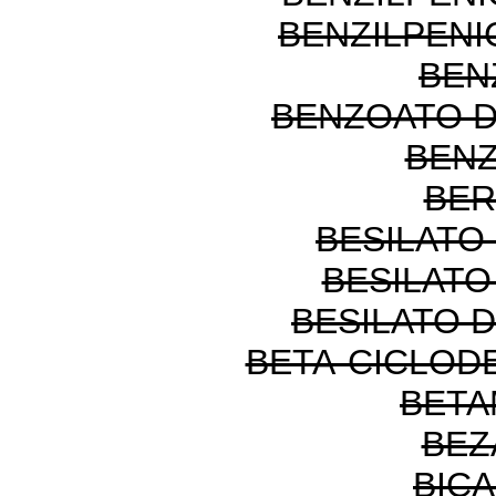
BENZILPENI
BEN
BENZOATO 
BEN
BER
BESILATO
BESILATO
BESILATO 
BETA-CICLOD
BETA
BEZ
BIC