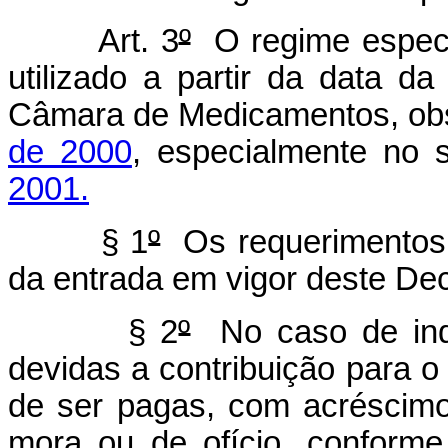
Art. 3
º
O regime especia
utilizado a partir da data d
Câmara de Medicamentos, obs
de 2000
, especialmente no s
2001.
§ 1
º
Os requerimentos p
da entrada em vigor deste Dec
§ 2
º
No caso de inde
devidas a contribuição para 
de ser pagas, com acréscimo
mora ou de ofício, conforme