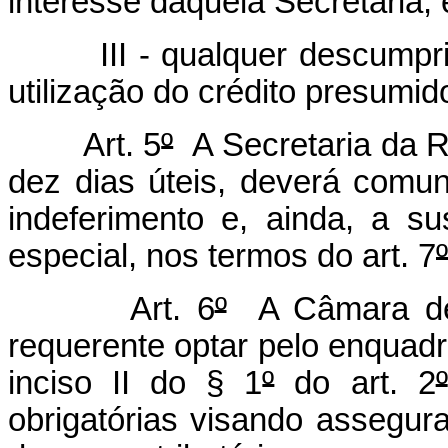
interesse daquela Secretaria; 
III - qualquer descump
utilização do crédito presumid
Art. 5
º
A Secretaria da R
dez dias úteis, deverá com
indeferimento e, ainda, a 
especial, nos termos do art. 7
º
Art. 6
º
A Câmara de 
requerente optar pelo enquadr
inciso II do § 1
º
do art. 2
º
obrigatórias visando assegur