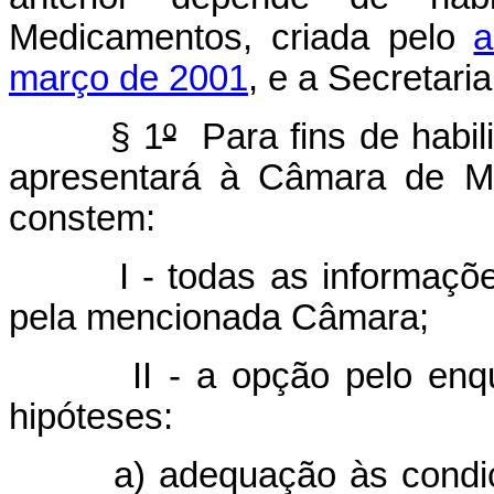
Medicamentos, criada pelo
a
março de 2001
, e a Secretari
§ 1
º
Para fins de habili
apresentará à Câmara de Me
constem:
I - todas as informaç
pela mencionada Câmara;
II - a opção pelo en
hipóteses:
a) adequação às condi