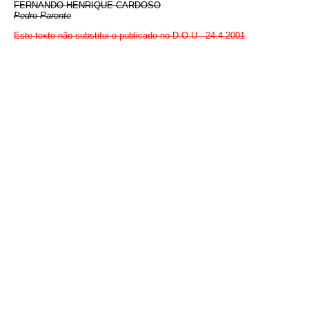
FERNANDO HENRIQUE CARDOSO
Pedro Parente
Este texto não substitui o publicado no D.O.U
.
24.4.2001