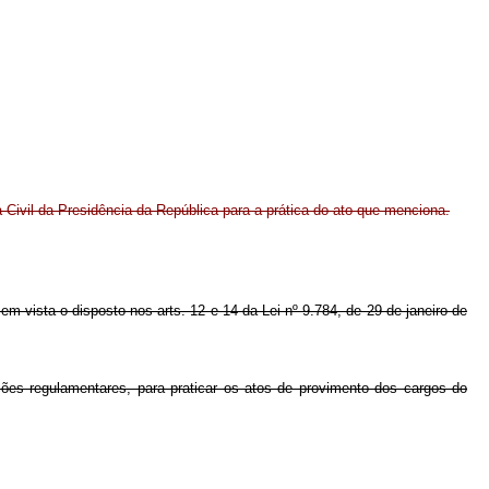
Civil da Presidência da República para a prática do ato que menciona.
 em vista o disposto nos arts. 12 e 14 da Lei nº 9.784, de 29 de janeiro de
ões regulamentares, para praticar os atos de provimento dos cargos do