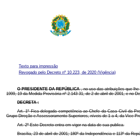
Texto para impressão
Revogado pelo Decreto nº 10.223, de 2020
(Vigência)
O PRESIDENTE DA REPÚBLICA
, no uso das atribuições que lhe 
1999, 19 da Medida Provisória nº 2.143-31, de 2 de abril de 2001, e no De
DECRETA
:
Art. 1º Fica delegada competência ao Chefe da Casa Civil da Pre
Grupo-Direção e Assessoramento Superiores, níveis de 1 a 4, da Vice-Pr
Art. 2º Este Decreto entra em vigor na data de sua publica.
Brasília, 23 de abril de 2001; 180º da Independência e 113º da Repú