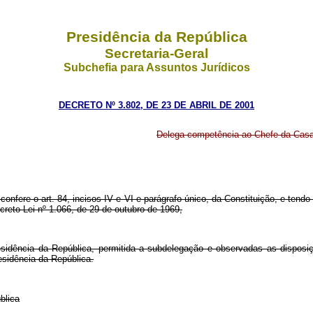
Presidência da República
Secretaria-Geral
Subchefia para Assuntos Jurídicos
DECRETO Nº 3.802, DE 23 DE ABRIL DE 2001
Delega competência ao Chefe da Casa 
confere o art. 84, incisos IV e VI e parágrafo único, da Constituição, e tendo
creto-Lei nº 1.066, de 29 de outubro de 1969,
sidência da República, permitida a subdelegação e observadas as disposiç
esidência da República.
blica