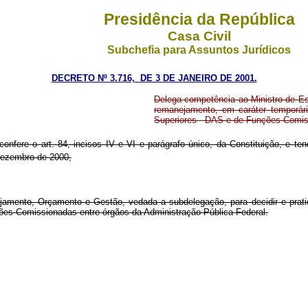
Presidência da República
Casa Civil
Subchefia para Assuntos Jurídicos
DECRETO Nº 3.716, DE 3 DE JANEIRO DE 2001.
Delega competência ao Ministro de Es
remanejamento, em caráter temporár
Superiores - DAS e de Funções Comiss
confere o art. 84, incisos IV e VI e parágrafo único, da Constituição, e te
dezembro de 2000,
amento, Orçamento e Gestão, vedada a subdelegação, para decidir e pratic
es Comissionadas entre órgãos da Administração Pública Federal.