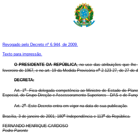
Revogado pelo Decreto nº 6.944, de 2009.
Texto para impressão.
O PRESIDENTE DA REPÚBLICA
, no uso das atribuições que lhe 
o
fevereiro de 1967, e no art. 19 da Medida Provisória n
2.123-27, de 27 de 
DECRETA
:
o
Art. 1
Fica delegada competência ao Ministro de Estado do Planej
Especial, do Grupo-Direção e Assessoramento Superiores - DAS e de Funçõ
o
Art. 2
Este Decreto entra em vigor na data de sua publicação.
o
o
Brasília, 3 de janeiro de 2001; 180
Independência e 113
da República.
FERNANDO HENRIQUE CARDOSO
Pedro Parente