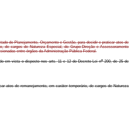
tado do Planejamento, Orçamento e Gestão, para decidir e praticar atos de
io, de cargos de Natureza Especial, do Grupo-Direção e Assessoramento
ionadas entre órgãos da Administração Pública Federal.
o
ndo em vista o disposto nos arts. 11 e 12 do Decreto-Lei n
200, de 25 de
ar atos de remanejamento, em caráter temporário, de cargos de Natureza