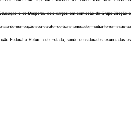
a Educação e do Desporto, dois cargos em comissão do Grupo-Direção e
o ato de nomeação seu caráter de transitoriedade, mediante remissão ao
stração Federal e Reforma do Estado, sendo considerados exonerados os