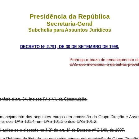
Presidência da República
Secretaria-Geral
Subchefia para Assuntos Jurídicos
DECRETO Nº 2.791, DE 30 DE SETEMBRO DE 1998.
Prorroga o prazo de remanejamento d
DAS que menciona, e dá outras provid
nfere o art. 84, incisos IV e VI, da Constituição,
 remanejamento dos seguintes cargos em comissão do Grupo-Direção e Asse
01.5, dois DAS 101.4, um DAS 101.3 e dois DAS 101.2.
aplica-se o disposto no § 2º do art. 1º do Decreto nº 2.149, de 1997.
ral e Reforma do Estado, os seguintes cargos em comissão do Grupo-Direção