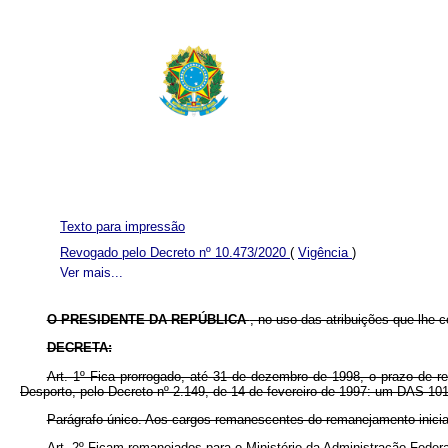
Texto para impressão
Revogado pelo Decreto nº 10.473/2020
(
Vigência
)
Ver mais...
O PRESIDENTE DA REPÚBLICA
, no uso das atribuições que lhe co
DECRETA:
Art. 1º Fica prorrogado, até 31 de dezembro de 1998, o prazo de
Desporto, pelo Decreto nº 2.149, de 14 de fevereiro de 1997: um DAS 1
Parágrafo único. Aos cargos remanescentes do remanejamento inicial 
Art. 2º Ficam remanejados para o Ministério da Administração Fede