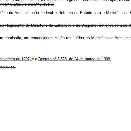
: um DAS 101.3 e um DAS 101.2.
tério da Administração Federal e Reforma do Estado para o Ministério d
ura Regimental do Ministério da Educação e do Desporto, devendo constar d
em comissão, ora remanejados, serão restituídos ao Ministério da Admini
e fevereiro de 1997,
e o
Decreto nº 2.528, de 24 de março de 1998.
epública.