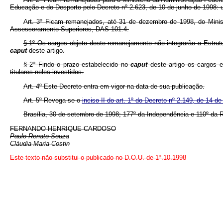
Educação e do Desporto pelo Decreto nº 2.623, de 10 de junho de 1998
Art. 3º Ficam remanejados, até 31 de dezembro de 1998, do Minis
Assessoramento Superiores, DAS 101.4.
§ 1º Os cargos objeto deste remanejamento não integrarão a Estrut
caput
deste artigo.
§ 2º Findo o prazo estabelecido no
caput
deste artigo os cargos 
titulares neles investidos.
Art. 4º Este Decreto entra em vigor na data de sua publicação.
Art. 5º Revoga-se o
inciso II do art. 1º do Decreto nº 2.149, de 14 d
Brasília, 30 de setembro de 1998; 177º da Independência e 110º da R
FERNANDO HENRIQUE CARDOSO
Paulo Renato Souza
Cláudia Maria Costin
Este texto não substitui o publicado no D.O.U. de 1º.10.1998