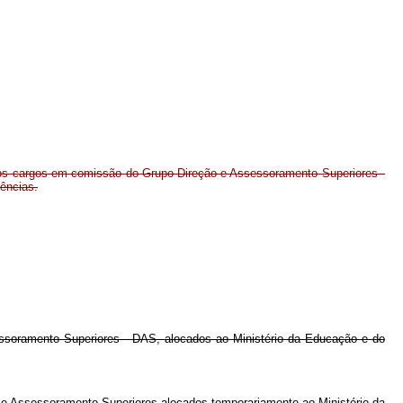
os cargos em comissão do Grupo-Direção e Assessoramento Superiores -
ências.
ssoramento Superiores - DAS, alocados ao Ministério da Educação e do
 e Assessoramento Superiores alocados temporariamente ao Ministério da