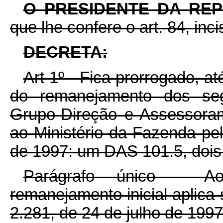
O PRESIDENTE DA RE
que lhe confere o art. 84, inc
DECRETA:
Art 1º - Fica prorrogado, 
do remanejamento dos se
Grupo-Direção e Assessora
ao Ministério da Fazenda pel
de 1997: um DAS 101.5, doi
Parágrafo único - A
remanejamento inicial aplica-
2.281, de 24 de julho de 1997