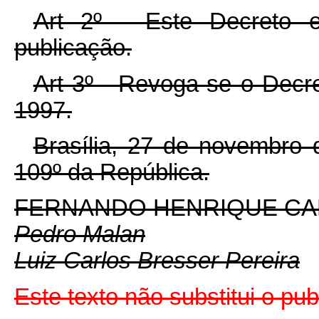
Art 2º - Este Decreto 
publicação.
Art 3º - Revoga-se o Decr
1997.
Brasília, 27 de novembro 
109º da República.
FERNANDO HENRIQUE C
Pedro Malan
Luiz Carlos Bresser Pereira
Este texto não substitui o pu