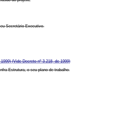
seu Secretário-Executivo.
e 1999)
(Vide Decreto nº 3.218, de 1999)
fra-Estrutura, o seu plano de trabalho.