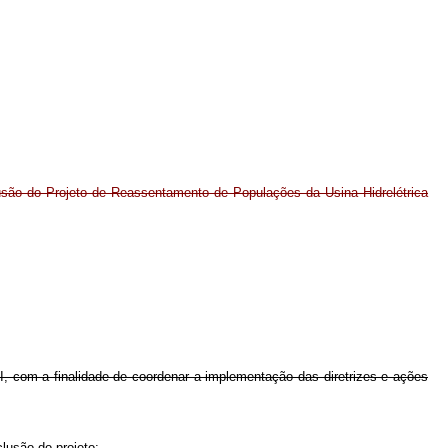
usão do Projeto de Reassentamento de Populações da Usina Hidrelétrica
I, com a finalidade de coordenar a implementação das diretrizes e ações
lusão do projeto;