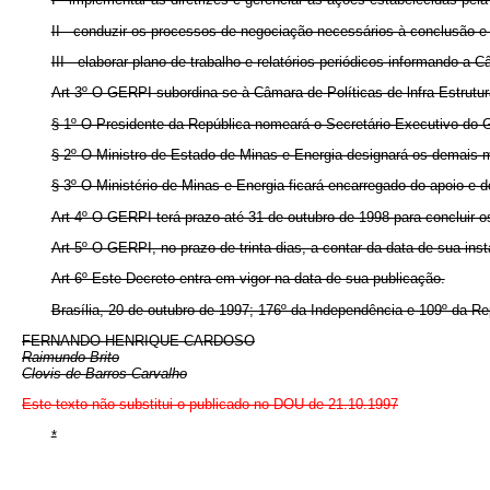
II - conduzir os processos de negociação necessários à conclusão 
III - elaborar plano de trabalho e relatórios periódicos informando a 
Art 3º O GERPI subordina-se à Câmara de Políticas de lnfra-Estrutur
§ 1º O Presidente da República nomeará o Secretário-Executivo do G
§ 2º O Ministro de Estado de Minas e Energia designará os demai
§ 3º O Ministério de Minas e Energia ficará encarregado do apoio e
Art 4º O GERPI terá prazo até 31 de outubro de 1998 para concluir o
Art 5º O GERPI, no prazo de trinta dias, a contar da data de sua ins
Art 6º Este Decreto entra em vigor na data de sua publicação.
Brasília, 20 de outubro de 1997; 176º da Independência e 109º da Re
FERNANDO HENRIQUE CARDOSO
Raimundo Brito
Clovis de Barros Carvalho
Este texto não substitui o publicado no DOU de 21.10.1997
*