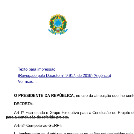
Texto para impressão
(Revogado pelo Decreto nº 9.917, de 2019)
(Vigência)
Ver mais...
O PRESIDENTE DA REPÚBLICA,
no uso da atribuição que lhe confe
DECRETA:
Art 1º Fica criado o Grupo Executivo para a Conclusão do Projeto 
para a conclusão do referido projeto.
Art. 2º Compete ao GERPI:
I - implementar as diretrizes e gerenciar as ações estabelecidas pel