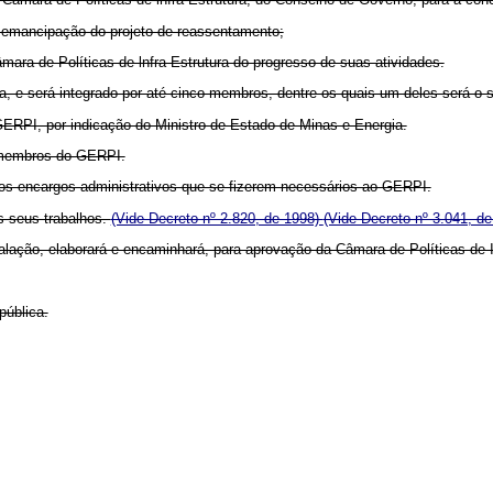
e emancipação do projeto de reassentamento;
Câmara de Políticas de lnfra-Estrutura do progresso de suas atividades.
a, e será integrado por até cinco membros, dentre os quais um deles será o 
ERPI, por indicação do Ministro de Estado de Minas e Energia.
s membros do GERPI.
 dos encargos administrativos que se fizerem necessários ao GERPI.
s seus trabalhos.
(Vide Decreto nº 2.820, de 1998)
(Vide Decreto nº 3.041, d
talação, elaborará e encaminhará, para aprovação da Câmara de Políticas de In
pública.