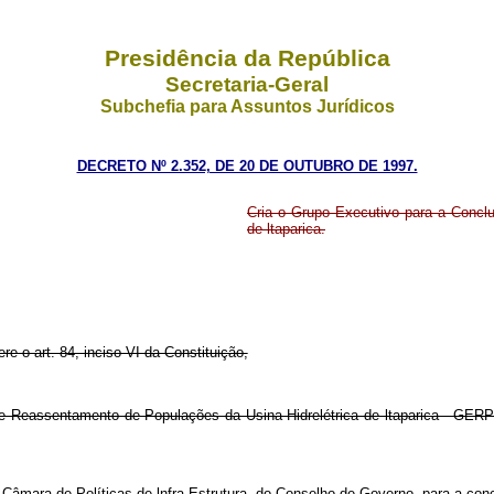
Presidência da República
Secretaria-Geral
Subchefia para Assuntos Jurídicos
DECRETO Nº 2.352, DE 20 DE OUTUBRO DE 1997.
Cria o Grupo Executivo para a Concl
de ltaparica.
re o art. 84, inciso VI da Constituição,
de Reassentamento de Populações da Usina Hidrelétrica de ltaparica - GERP
a Câmara de Políticas de lnfra-Estrutura, do Conselho de Governo, para a conc