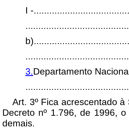
I -....................................
........................................
b).....................................
........................................
3.
Departamento Nacional
.......................................
Art. 3º Fica acrescentado à 
Decreto nº 1.796, de 1996, o
demais.