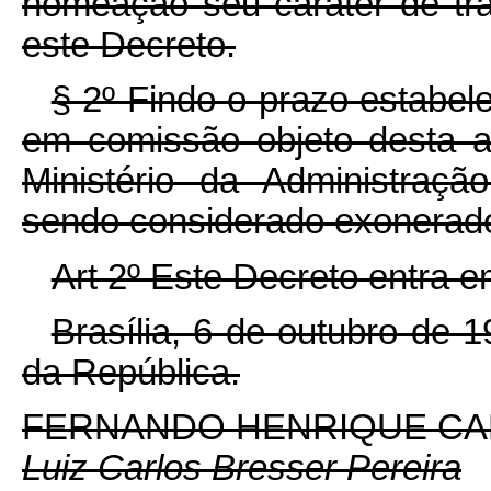
nomeação seu caráter de tra
este Decreto.
§ 2º Findo o prazo estabel
em comissão objeto desta a
Ministério da Administraç
sendo considerado exonerado o
Art 2º Este Decreto entra e
Brasília, 6 de outubro de 
da República.
FERNANDO HENRIQUE C
Luiz Carlos Bresser Pereira