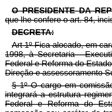
O PRESIDENTE DA RE
que lhe confere o art. 84, inc
DECRETA:
Art 1º Fica alocado, em cará
1998, à Secretaria - Execut
Federal e Reforma do Estad
Direção e assessoramento S
§ 1º O cargo em comissã
integrará a estrutura regime
Federal e Reforma do Est