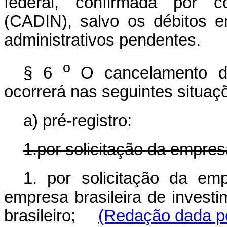
federal, confirmada por c
(CADIN), salvo os débitos e
administrativos pendentes.
o
§ 6
O cancelamento do
ocorrerá nas seguintes situaç
a) pré-registro:
1.por solicitação da empres
1. por solicitação da em
empresa brasileira de invest
brasileiro;
(Redação dada pe