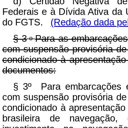
d) Certidão Negativa de
Federais e à Dívida Ativa da 
do FGTS.
(Redação dada pel
§ 3
Para as embarcações 
o
com suspensão provisória de 
condicionado à apresentação 
documentos:
§ 3º Para embarcações es
com suspensão provisória de 
condicionado à apresentação 
brasileira de navegação,