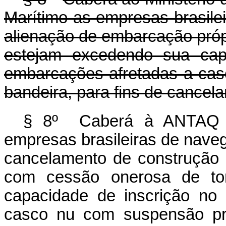
Marítimo as empresas brasile
alienação de embarcação próp
estejam excedendo sua cap
embarcações afretadas a cas
bandeira, para fins de cancel
§ 8º Caberá à ANTAQ in
empresas brasileiras de naveg
cancelamento de construção 
com cessão onerosa de to
capacidade de inscrição no
casco nu com suspensão pro