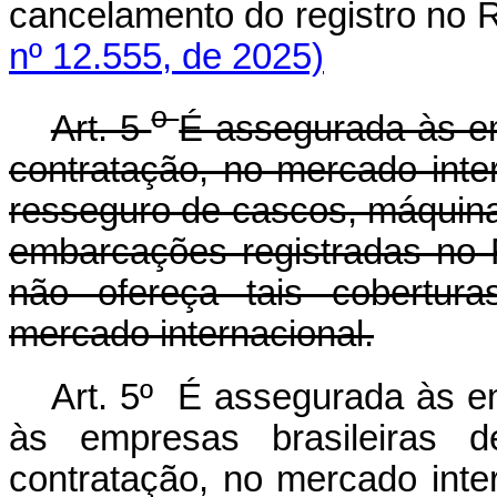
cancelamento do registro 
nº 12.555, de 2025)
o
Art. 5
É assegurada às em
contratação, no mercado inte
resseguro de cascos, máquinas
embarcações registradas no
não ofereça tais cobertur
mercado internacional.
Art. 5º É assegurada às e
às empresas brasileiras 
contratação, no mercado inte