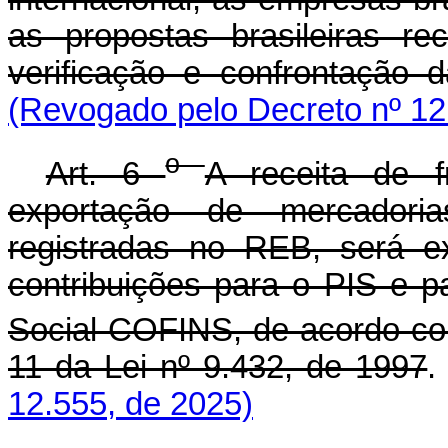
as propostas brasileiras re
verificação e confrontação 
(Revogado pelo Decreto nº 12
o
Art. 6
A receita de f
exportação de mercadoria
registradas no REB, será e
contribuições para o PIS e 
Social-COFINS, de acordo com
11 da Lei nº 9.432, de 1997
12.555, de 2025)