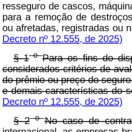
resseguro de cascos, máquinas
para a remoção de destroços
ou afretadas, registradas 
Decreto nº 12.555, de 2025)
o
§ 1
Para os fins do dis
considerados critérios de ava
do prêmio ou preço do seguro
e demais características do s
Decreto nº 12.555, de 2025)
o
§ 2
No caso de contr
internacional, as empresas b