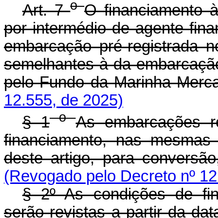
o
Art. 7
O financiamento à
por intermédio de agente finan
embarcação pré-registrada 
semelhantes à da embarcação
pelo Fundo da Marinha Merc
12.555, de 2025)
o
§ 1
As embarcações r
financiamento, nas mesmas 
deste artigo, para conversã
(Revogado pelo Decreto nº 12
§ 2º As condições de fin
serão revistas a partir da d