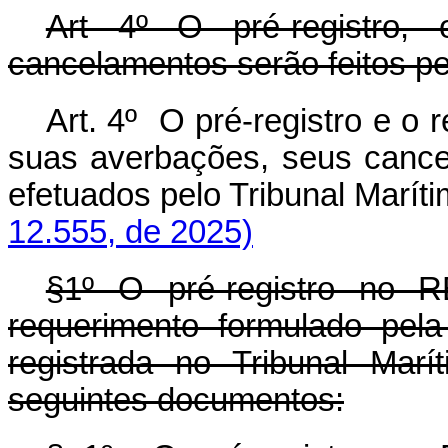
Art 4º O pré-registro
cancelamentos serão feitos pe
Art. 4º O pré-registro e o
suas averbações, seus cance
efetuados pelo Tribunal Marí
12.555, de 2025)
§1º O pré-registro no R
requerimento formulado pel
registrada no Tribunal Mar
seguintes documentos: