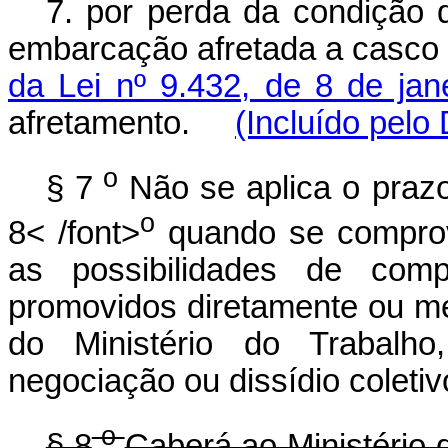
7. por perda da condição 
embarcação afretada a casco 
da Lei nº 9.432, de 8 de jan
afretamento.
(Incluído pelo
o
§ 7
Não se aplica o prazo
o
8< /font>
quando se comprov
as possibilidades de compo
promovidos diretamente ou me
do Ministério do Trabalh
negociação ou dissídio coletiv
o
§ 8
Caberá ao Ministério 