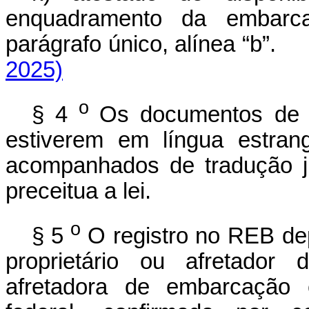
enquadramento da embarca
parágrafo único, alínea “b”
2025)
o
§ 4
Os documentos de q
estiverem em língua estrang
acompanhados de tradução j
preceitua a lei.
o
§ 5
O registro no REB de
proprietário ou afretador
afretadora de embarcação e