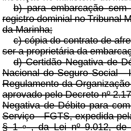
b) para embarcação sem p
registro dominial no Tribunal M
da Marinha;
c) cópia do contrato de af
ser a proprietária da embarca
d) Certidão Negativa de Dé
Nacional do Seguro Social - IN
Regulamento da Organização 
aprovado pelo Decreto nº 2.17
Negativa de Débito para co
Serviço - FGTS, expedida pel
§ 1
, da Lei nº 9.012, d
o