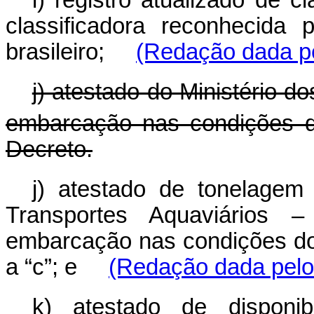
i) registro atualizado de 
classificadora reconhecid
brasileiro;
(Redação dada pe
j) atestado do Ministério 
embarcação nas condições d
Decreto.
j) atestado de tonelagem
Transportes Aquaviários
embarcação nas condições do a
a “c”; e
(Redação dada pelo
k) atestado de disponi