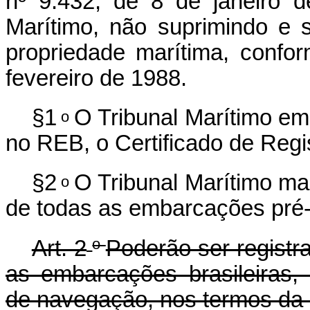
nº 9.432, de 8 de janeiro d
Marítimo, não suprimindo e 
propriedade marítima, confo
fevereiro de 1988.
§1
O Tribunal Marítimo em
o
no REB, o Certificado de Regis
§2
O Tribunal Marítimo ma
o
de todas as embarcações pré-
o
Art. 2
Poderão ser registr
as embarcações brasileiras,
de navegação, nos termos da L