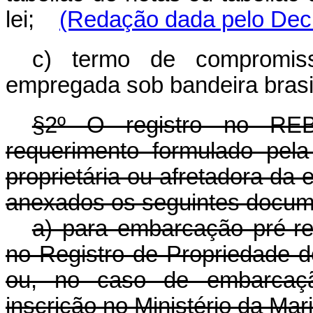
lei;
(Redação dada pelo Decr
c) termo de compromi
empregada sob bandeira brasil
§2º O registro no REB
requerimento formulado pel
proprietária ou afretadora da 
anexados os seguintes docum
a) para embarcação pré-reg
no Registro de Propriedade 
ou, no caso de embarcaçã
inscrição no Ministério da Mar