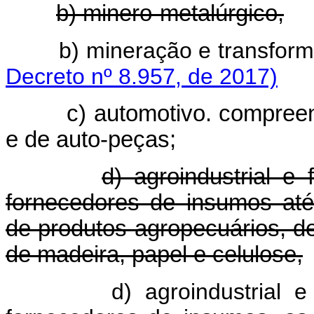
b) minero-metalúrgico,
b) mineração e transfo
Decreto nº 8.957, de 2017)
c) automotivo. compreen
e de auto-peças;
d) agroindustrial e
fornecedores de insumos até
de produtos agropecuários, de
de madeira, papel e celulose,
d) agroindustrial 