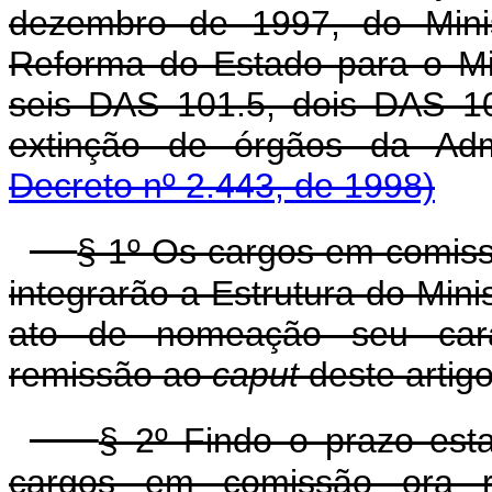
dezembro de 1997, do Minis
Reforma do Estado para o Mi
seis DAS 101.5, dois DAS 1
extinção de órgãos da Adm
Decreto nº 2.443, de 1998)
§ 1º Os cargos em comis
integrarão a Estrutura do Min
ato de nomeação seu carát
remissão ao
caput
deste artigo
§ 2º Findo o prazo est
cargos em comissão ora re