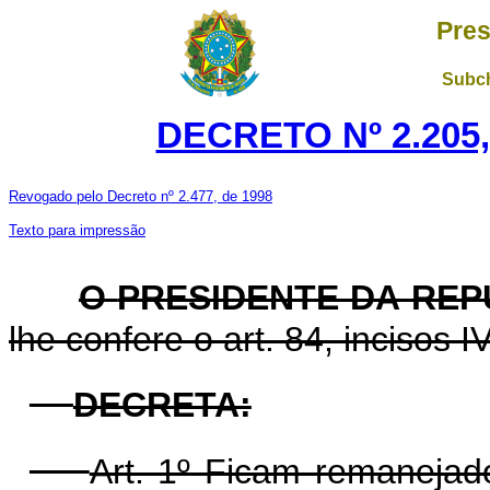
Pres
Subch
DECRETO Nº 2.205,
Revogado pelo Decreto nº 2.477, de 1998
Texto para impressão
O
PRESIDENTE DA REP
lhe confere o art. 84, incisos I
DECRETA:
Art. 1º Ficam remanejado