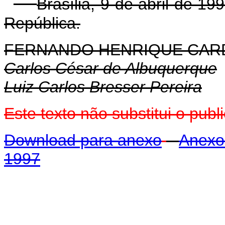
Brasília, 9 de abril de 1
República.
FERNANDO HENRIQUE CA
Carlos César de Albuquerque
Luiz Carlos Bresser Pereira
Este texto não substitui o pub
Download para anexo
Anexo 
1997