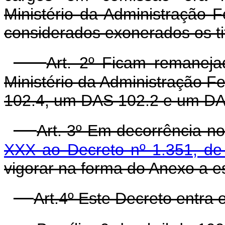
Ministério da Administração 
considerados exonerados os tit
Art. 2º Ficam remaneja
Ministério da Administração 
102.4, um DAS 102.2 e um DA
Art. 3º Em decorrência no
XXX ao Decreto nº 1.351, d
vigorar na forma do Anexo a e
Art.4º Este Decreto entra 