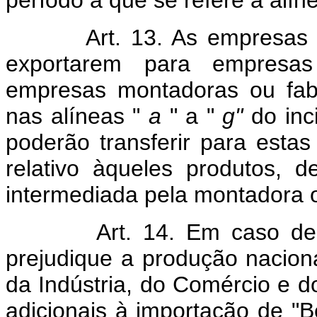
período a que se refere a alíne
Art. 13. As empresas fabr
exportarem para empresas
empresas montadoras ou fabr
nas alíneas "
a
" a "
g"
do inci
poderão transferir para estas
relativo àqueles produtos, 
intermediada pela montadora o
Art. 14. Em caso de con
prejudique a produção naciona
da Indústria, do Comércio e d
adicionais à importação de "