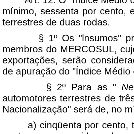
Art. 12. O "índice Médio de
mínimo, sessenta por cento, 
terrestres de duas rodas.
§ 1º Os "lnsumos" proced
membros do MERCOSUL, cujo
exportações, serão considera
de apuração do "Índice Médio 
§ 2º Para as "
Ne
automotores terrestres de trê
Nacionalização" será de, no m
a) cinqüenta por cento, to