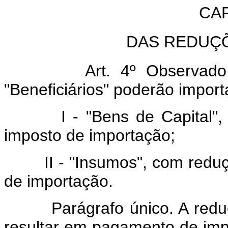
CAP
DAS REDUÇ
Art. 4º Observado o dis
"Beneficiários" poderão impor
I - "Bens de Capital", c
imposto de importação;
II - "Insumos", com reduçã
de importação.
Parágrafo único. A redução
resultar em pagamento de impo