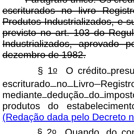
escriturados no livro Regi
Produtos Industrializados, e s
previsto no art. 103 do Reg
Industrializados, aprovado
dezembro de 1982.
o
§ 1
O crédito
presu
escriturado
no
Livro
Registr
mediante
dedução
do
impos
produtos do estabeleciment
(Redação dada pelo Decreto n
o
§ 2
Quando, do conf