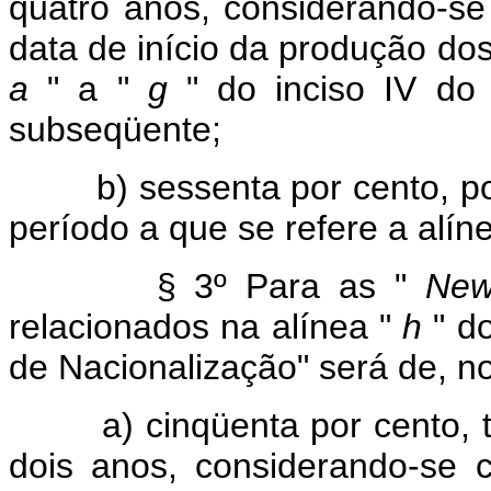
quatro anos, considerando-se
data de início da produção dos
a
" a "
g
" do inciso IV do
subseqüente;
b) sessenta por cento, por a
período a que se refere a alíne
§ 3º Para as "
New
relacionados na alínea "
h
" do
de Nacionalização" será de, n
a) cinqüenta por cento, to
dois anos, considerando-se 