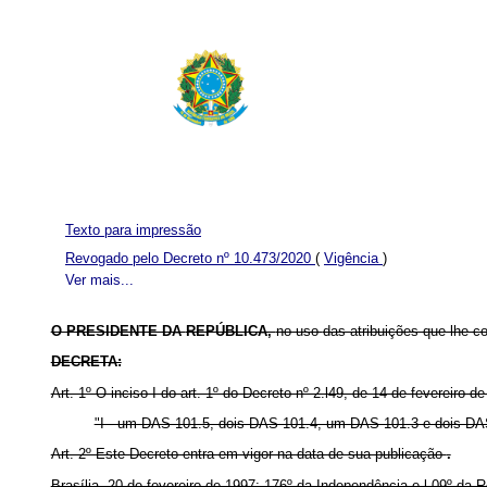
Texto para impressão
Revogado pelo Decreto nº 10.473/2020
(
Vigência
)
Ver mais...
O PRESIDENTE DA
REPÚBLICA,
no uso
das atribuições que lhe co
DECRETA:
Art. 1º O inciso I do art. 1º do Decreto nº 2.l49, de 14 de fevereiro 
"I - um DAS 101.5, dois DAS 101.4, um DAS 101.3 e dois DAS 
Art. 2º Este Decreto entra em vigor na data de sua publicação
.
Brasília, 20 de fevereiro de 1997; 176º da Independência e l 09º da 