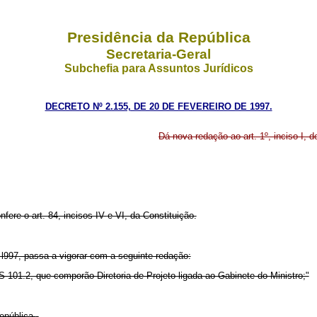
Presidência da República
Secretaria-Geral
Subchefia para Assuntos Jurídicos
DECRETO Nº 2.155, DE 20 DE FEVEREIRO DE 1997.
Dá nova redação ao art. 1º, inciso I, d
nfere o art. 84, incisos IV
e VI, da Constituição.
de l997, passa a vigorar com a seguinte redação:
101.2, que comporão Diretoria de Projeto ligada ao Gabinete do Ministro;"
República
.