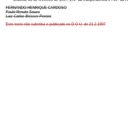
FERNANDO HENRIQUE CARDOSO
Paulo Renato Souza
Luiz Carlos Bresser Pereira
Este texto não substitui o publicado no D.O.U. de 21.2.1997