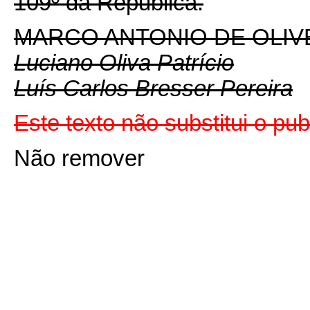
109º da Republica.
MARCO ANTONIO DE OLIV
Luciano Oliva Patrício
Luís Carlos Bresser Pereira
Este texto não substitui o pu
Não remover