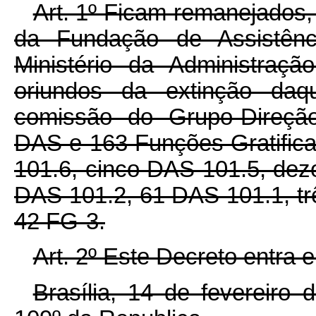
Art. 1º Ficam remanejados,
da Fundação de Assistên
Ministério da Administraç
oriundos da extinção da
comissão do Grupo-Direção
DAS e 163 Funções Gratific
101.6, cinco DAS 101.5, dez
DAS 101.2, 61 DAS 101.1, tr
42 FG-3.
Art. 2º Este Decreto entra 
Brasília, 14 de fevereiro