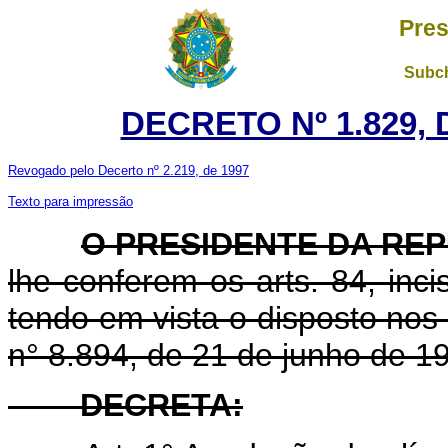
Pres
Subch
DECRETO Nº 1.829, 
Revogado pelo Decerto nº 2.219, de 1997
Texto para impressão
O PRESIDENTE DA RE
lhe conferem os arts. 84, inci
tendo em vista o disposto nos a
n° 8.894, de 21 de junho de 1
DECRETA: