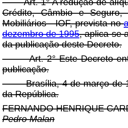
Art. 1° A redução de alí
Crédito, Câmbio e Seguro, 
Mobiliários - IOF, prevista no
a
dezembro de 1995
, aplica-se 
da publicação deste Decreto.
Art. 2° Este Decreto en
publicação.
Brasília, 4 de março de 19
da República.
FERNANDO HENRIQUE CA
Pedro Malan