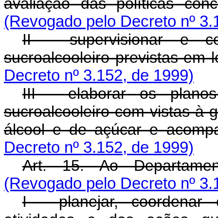
avaliação das políticas conc
(Revogado pelo Decreto nº 3.
II - supervisionar e co
sucroalcooleiro previstas em 
Decreto nº 3.152, de 1999)
III - elaborar os plano
sucroalcooleiro com vistas à 
álcool e de açúcar e acomp
Decreto nº 3.152, de 1999)
Art. 15. Ao Departame
(Revogado pelo Decreto nº 3.
I - planejar, coordenar