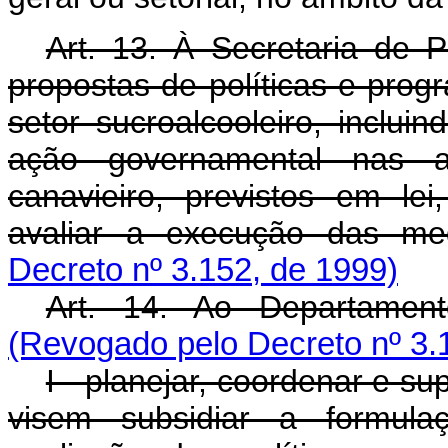
Art. 13. À Secretaria de 
propostas de políticas e prog
setor sucroalcooleiro, inclui
ação governamental nas ati
canavieiro, previstos em le
avaliar a execução das me
Decreto nº 3.152, de 1999)
Art. 14. Ao Departamen
(Revogado pelo Decreto nº 3.
I - planejar, coordenar e s
visem subsidiar a formula