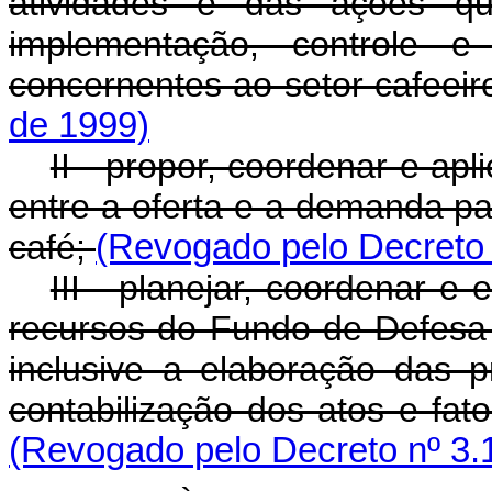
atividades e das ações qu
implementação, controle e 
concernentes ao setor cafeeir
de 1999)
II - propor, coordenar e apl
entre a oferta e a demanda p
café;
(Revogado pelo Decreto 
III - planejar, coordenar e
recursos do Fundo de Defes
inclusive a elaboração das 
contabilização dos atos e fato
(Revogado pelo Decreto nº 3.