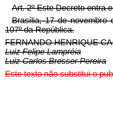
Art. 2º Este Decreto entra 
Brasília, 17 de novembro 
107º da República.
FERNANDO HENRIQUE C
Luiz Felipe Lampréia
Luiz Carlos Bresser Pereira
Este texto não substitui o pu