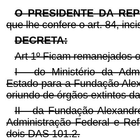
O PRESIDENTE DA RE
que lhe confere o art. 84, inc
DECRETA:
Art 1º Ficam remanejados 
I - do Ministério da Adm
Estado para a Fundação Al
oriundo de órgãos extintos d
II - da Fundação Alexandr
Administração Federal e R
dois DAS 101.2.