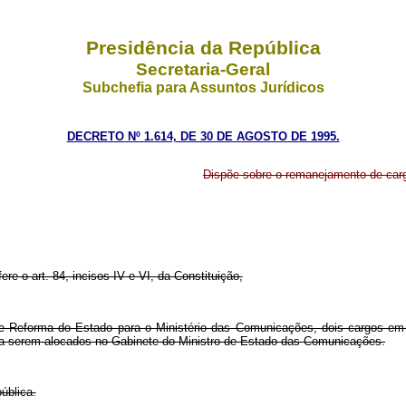
Presidência da República
Secretaria-Geral
Subchefia para Assuntos Jurídicos
DECRETO Nº 1.614, DE 30 DE AGOSTO DE 1995.
Dispõe sobre o remanejamento de ca
ere o art. 84, incisos IV e VI, da Constituição,
l e Reforma do Estado para o Ministério das Comunicações, dois cargos 
, a serem alocados no Gabinete do Ministro de Estado das Comunicações.
ública.