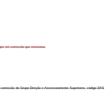
rgos em comissão que menciona.
em comissão do Grupo-Direção e Assessoramento Superiores, código DAS