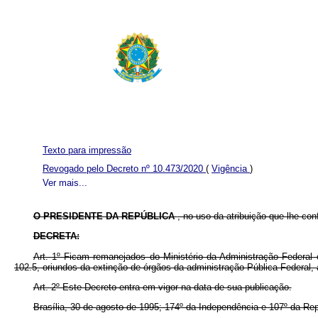
Texto para impressão
Revogado pelo Decreto nº 10.473/2020
(
Vigência
)
Ver mais...
O PRESIDENTE DA REPÚBLICA
, no uso da atribuição que lhe conf
DECRETA:
Art. 1º Ficam remanejados do Ministério da Administração Federa
102.5, oriundos da extinção de órgãos da administração Pública Federal
Art. 2º Este Decreto entra em vigor na data de sua publicação.
Brasília, 30 de agosto de 1995; 174º da Independência e 107º da Rep