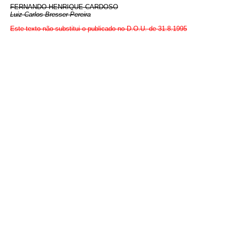
FERNANDO HENRIQUE CARDOSO
Luiz Carlos Bresser Pereira
Este texto não substitui o publicado no D.O.U. de 31.8.1995