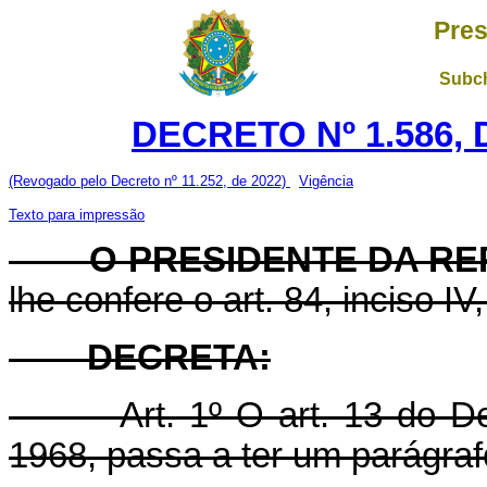
Pres
Subch
DECRETO Nº 1.586, 
(Revogado pelo Decreto nº 11.252, de 2022)
Vigência
Texto para impressão
O PRESIDENTE DA RE
lhe confere o art. 84, inciso IV
DECRETA:
Art. 1º O art. 13 do Decr
1968, passa a ter um parágraf