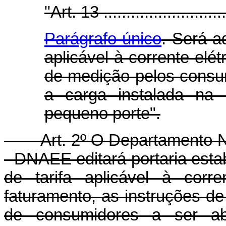
"Art. 13 .............................
Parágrafo único
. Será a
aplicável à corrente elét
de medição pelos consu
a carga instalada na 
pequeno porte".
Art. 2º O Departamento Nac
- DNAEE editará portaria estab
de tarifa aplicável à corr
faturamento, as instruções d
de consumidores a ser abr