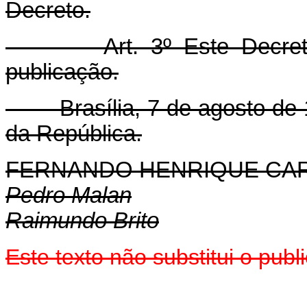
Decreto.
Art. 3º Este Decreto e
publicação.
Brasília, 7 de agosto de 1
da República.
FERNANDO HENRIQUE CA
Pedro Malan
Raimundo Brito
Este texto não substitui o pu