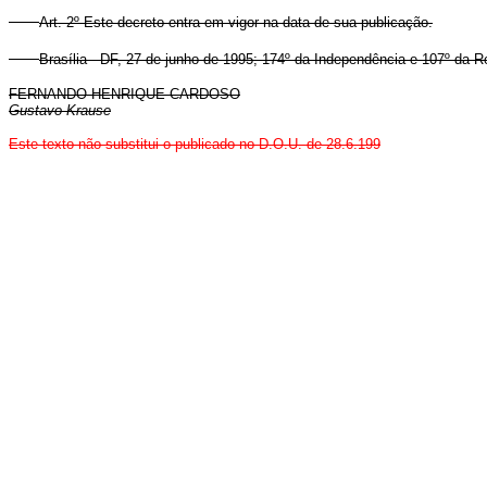
Art. 2º Este decreto entra em vigor na data de sua publicação.
Brasília - DF, 27 de junho de 1995; 174º da Independência e 107º da R
FERNANDO HENRIQUE CARDOSO
Gustavo Krause
Este texto não substitui o publicado no D.O.U. de 28.6.199