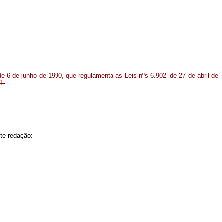
 de 6 de junho de 1990, que regulamenta as Leis nºs 6.902, de 27 de abril de
1.
nte redação: