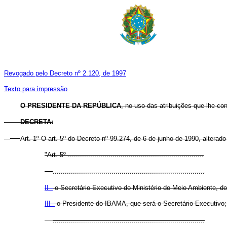
Revogado pelo Decreto nº 2.120, de 1997
Texto para impressão
O PRESIDENTE DA REPÚBLICA
, no uso das atribuições que lhe con
DECRETA:
Art. 1º O art. 5º do Decreto nº 99.274, de 6 de junho de 1990, altera
"Art. 5º ...................................................................
...........................................................................
II -
o Secretário-Executivo do Ministério do Meio Ambiente, d
III -
o Presidente do IBAMA, que será o Secretário-Executivo;
...........................................................................