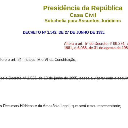
Presidência da República
Casa Civil
Subchefia para Assuntos Jurídicos
DECRETO Nº 1.542, DE 27 DE JUNHO DE 1995.
Altera o art. 5º do Decreto nº 99.274,
1981, e 6.938, de 31 de agosto de 198
fere o art. 84, incisos IV e VI da Constituição,
do pelo Decreto nº 1.523, de 13 de junho de 1995, passa a vigorar com a segui
os Recursos Hídricos e da Amazônia Legal, que será o seu representante;