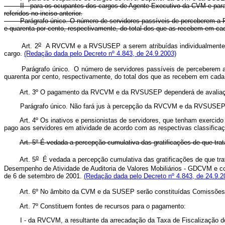
II - para os ocupantes dos cargos de Agente Executivo da CVM e para o
referidos no inciso anterior.
Parágrafo único. O número de servidores passíveis de perceberem a RVCV
e quarenta por cento, respectivamente, do total dos que as recebem em ca
o
Art. 2
A RVCVM e a RVSUSEP a serem atribuídas individualmente a c
cargo.
(Redação dada pelo Decreto nº 4.843, de 24.9.2003)
Parágrafo único. O número de servidores passíveis de perceberem a R
quarenta por cento, respectivamente, do total dos que as recebem em cada
Art. 3º O pagamento da RVCVM e da RVSUSEP dependerá de avaliação 
Parágrafo único. Não fará jus à percepção da RVCVM e da RVSUSEP o ser
Art. 4º Os inativos e pensionistas de servidores, que tenham exercido a
pago aos servidores em atividade de acordo com as respectivas classificação
Art. 5º É vedada a percepção cumulativa das gratificações de que trat
o
Art. 5
É vedada a percepção cumulativa das gratificações de que trat
Desempenho de Atividade de Auditoria de Valores Mobiliários - GDCVM e co
de 6 de setembro de 2001.
(Redação dada pelo Decreto nº 4.843, de 24.9.2
Art. 6º No âmbito da CVM e da SUSEP serão constituídas Comissões Gest
Art. 7º Constituem fontes de recursos para o pagamento:
I - da RVCVM, a resultante da arrecadação da Taxa de Fiscalização do Me