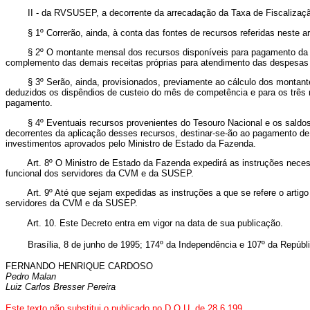
II - da RVSUSEP, a decorrente da arrecadação da Taxa de Fiscalização 
§ 1º Correrão, ainda, à conta das fontes de recursos referidas neste a
§ 2º O montante mensal dos recursos disponíveis para pagamento da RV
complemento das demais receitas próprias para atendimento das despesas
§ 3º Serão, ainda, provisionados, previamente ao cálculo dos montante
deduzidos os dispêndios de custeio do mês de competência e para os três 
pagamento.
§ 4º Eventuais recursos provenientes do Tesouro Nacional e os saldos rem
decorrentes da aplicação desses recursos, destinar-se-ão ao pagamento d
investimentos aprovados pelo Ministro de Estado da Fazenda.
Art. 8º O Ministro de Estado da Fazenda expedirá as instruções necessár
funcional dos servidores da CVM e da SUSEP.
Art. 9º Até que sejam expedidas as instruções a que se refere o artigo 
servidores da CVM e da SUSEP.
Art. 10. Este Decreto entra em vigor na data de sua publicação.
Brasília, 8 de junho de 1995; 174º da Independência e 107º da Repúbli
FERNANDO HENRIQUE CARDOSO
Pedro Malan
Luiz Carlos Bresser Pereira
Este texto não substitui o publicado no D.O.U. de 28.6.199