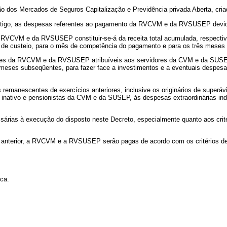
dos Mercados de Seguros Capitalização e Previdência privada Aberta, cria
rtigo, as despesas referentes ao pagamento da RVCVM e da RVSUSEP devida
CVM e da RVSUSEP constituir-se-á da receita total acumulada, respecti
 de custeio, para o mês de competência do pagamento e para os três meses
s da RVCVM e da RVSUSEP atribuíveis aos servidores da CVM e da SUSEP, r
meses subseqüentes, para fazer face a investimentos e a eventuais despesa
anescentes de exercícios anteriores, inclusive os originários de superávit
e inativo e pensionistas da CVM e da SUSEP, ás despesas extraordinárias in
ias à execução do disposto neste Decreto, especialmente quanto aos critér
anterior, a RVCVM e a RVSUSEP serão pagas de acordo com os critérios de 
ca.