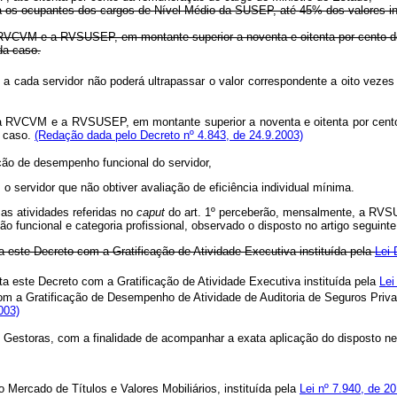
s ocupantes dos cargos de Nível Médio da SUSEP, até 45% dos valores ind
M e a RVSUSEP, em montante superior a noventa e oitenta por cento dos li
da caso.
ada servidor não poderá ultrapassar o valor correspondente a oito vezes o
VCVM e a RVSUSEP, em montante superior a noventa e oitenta por cento d
 caso.
(Redação dada pelo Decreto nº 4.843, de 24.9.2003)
de desempenho funcional do servidor,
vidor que não obtiver avaliação de eficiência individual mínima.
s atividades referidas no
caput
do art. 1º perceberão, mensalmente, a RVS
 funcional e categoria profissional, observado o disposto no artigo seguinte
a este Decreto com a Gratificação de Atividade Executiva instituída pela
Lei 
a este Decreto com a Gratificação de Atividade Executiva instituída pela
Lei
m a Gratificação de Desempenho de Atividade de Auditoria de Seguros Privad
003)
oras, com a finalidade de acompanhar a exata aplicação do disposto nest
rcado de Títulos e Valores Mobiliários, instituída pela
Lei nº 7.940, de 2