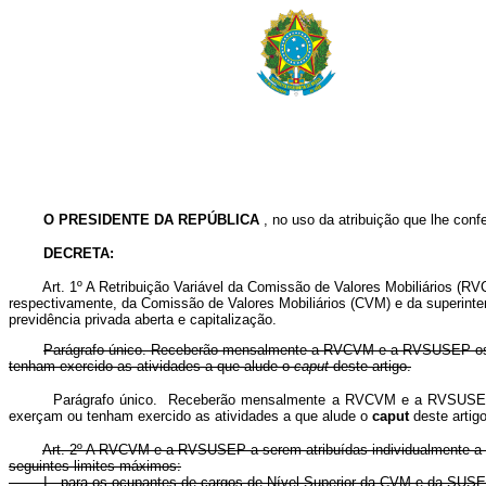
O PRESIDENTE DA REPÚBLICA
, no uso da atribuição que lhe confe
DECRETA:
Art. 1º A Retribuição Variável da Comissão de Valores Mobiliários (RVCV
respectivamente, da Comissão de Valores Mobiliários (CVM) e da superinten
previdência privada aberta e capitalização.
Parágrafo único. Receberão mensalmente a RVCVM e a RVSUSEP os se
tenham exercido as atividades a que alude o
caput
deste artigo.
Parágrafo único. Receberão mensalmente a RVCVM e a RVSUSEP os 
exerçam ou tenham exercido as atividades a que alude o
caput
deste artigo
Art. 2º A RVCVM e a RVSUSEP a serem atribuídas individualmente a ca
seguintes limites máximos:
I - para os ocupantes de cargos de Nível Superior da CVM e da SUSEP, a