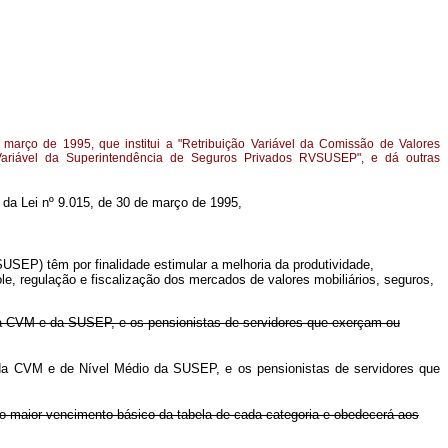
março de 1995, que institui a "Retribuição Variável da Comissão de Valores
Variável da Superintendência de Seguros Privados RVSUSEP", e dá outras
7º da Lei nº 9.015, de 30 de março de 1995,
SEP) têm por finalidade estimular a melhoria da produtividade,
e, regulação e fiscalização dos mercados de valores mobiliários, seguros,
a CVM e da SUSEP, e os pensionistas de servidores que exerçam ou
a CVM e de Nível Médio da SUSEP, e os pensionistas de servidores que
o maior vencimento básico da tabela de cada categoria e obedecerá aos