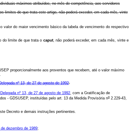
ividuais máximos atribuídos, no mês de competência, aos servidores
mites de que trata este artigo, não poderá exceder, em cada mês, vinte
 valor do maior vencimento básico da tabela de vencimento do respectivo
o limite de que trata o
caput
, não poderá exceder, em cada mês, vinte e
USEP proporcionalmente aos proventos que recebem, até o valor máximo
.
Delegada nº 13, de 27 de agosto de 1992
.
 Delegada nº 13, de 27 de agosto de 1992
, com a Gratificação de
o
os - GDSUSEP, instituídas pelo art. 13 da Medida Provisória n
2.229-43,
e Decreto e demais instruções pertinentes.
0 de dezembro de 1989
;