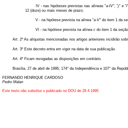
IV - nas hipóteses previstas nas alíneas "
a-IV"
, "
j"
e "
l
12 (doze) ou mais meses de prazo;
V - na hipótese prevista na alínea "
a-V"
do item 1 da seç
VI - na hipótese prevista na alínea
c
do item 1 da seção 
Art. 2º As alíquotas mencionadas nos artigos anteriores incidirão sob
Art. 3º Este decreto entra em vigor na data de sua publicação.
Art. 4º Ficam revogadas as disposições em contrário.
Brasília, 27 de abril de 1995; 174° da Independência e 107° da Repúbl
FERNANDO HENRIQUE CARDOSO
Pedro Malan
Este texto não substitui o publicado no DOU de 28.4.1995