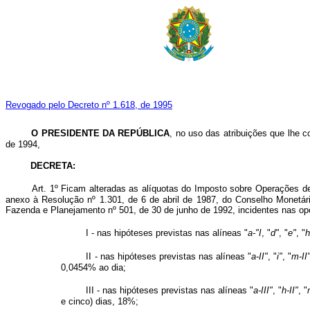
Revogado pelo Decreto nº 1.618, de 1995
O PRESIDENTE DA REPÚBLICA
, no uso das atribuições que lhe co
de 1994,
DECRETA:
Art. 1º Ficam alteradas as alíquotas do Imposto sobre Operações de 
anexo à Resolução nº 1.301, de 6 de abril de 1987, do Conselho Monetár
Fazenda e Planejamento nº 501, de 30 de junho de 1992, incidentes nas op
I - nas hipóteses previstas nas alíneas "
a-"I
, "
d"
, "
e"
, "
h
II - nas hipóteses previstas nas alíneas "
a-II"
, "
i"
, "
m-II
0,0454% ao dia;
III - nas hipóteses previstas nas alíneas "
a-III"
, "
h-II"
, "
e cinco) dias, 18%;