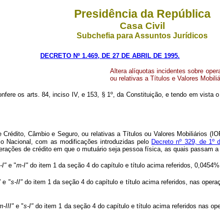
Presidência da República
Casa Civil
Subchefia para Assuntos Jurídicos
DECRETO Nº 1.469, DE 27 DE ABRIL DE 1995.
Altera alíquotas incidentes sobre ope
ou relativas a Títulos e Valores Mobili
nfere os arts. 84, inciso IV, e 153, § 1º, da Constituição, e tendo em vista o
Crédito, Câmbio e Seguro, ou relativas a Títulos ou Valores Mobiliários (IOF
io Nacional, com as modificações introduzidas pelo
Decreto nº 329, de 1º
erações de crédito em que o mutuário seja pessoa física, as quais passam a 
-I"
e "
m-I"
do item 1 da seção 4 do capítulo e título acima referidos, 0,0454%
"
e "
s-II"
do item 1 da seção 4 do capítulo e título acima referidos, nas opera
m-III"
e "
s-I"
do item 1 da seção 4 do capítulo e título acima referidos nas op