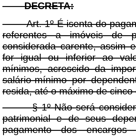
DECRETA:
Art. 1º É isenta do paga
referentes a imóveis de 
considerada carente, assim e
for igual ou inferior ao val
mínimos, acrescido da impor
salário-mínimo por depende
resida, até o máximo de cinco
§ 1º Não será consider
patrimonial e de seus depe
pagamento dos encargos 