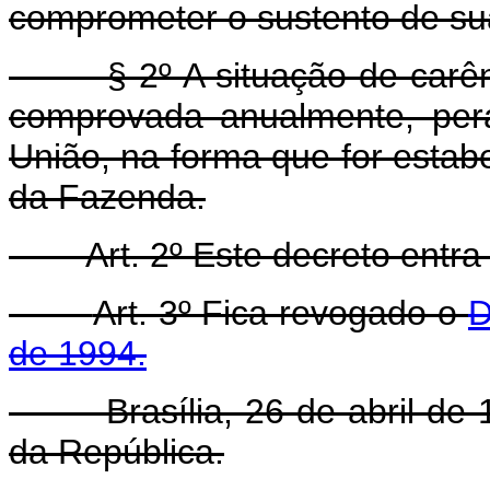
comprometer o sustento de sua
§ 2º A situação de carên
comprovada anualmente, pera
União, na forma que for estab
da Fazenda.
Art. 2º Este decreto entr
Art. 3º Fica revogado o
D
de 1994.
Brasília, 26 de abril de 1
da República.