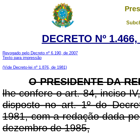
Pres
Subch
DECRETO Nº 1.466, 
Revogado pelo Decreto nº 6.190, de 2007
Texto para impressão
(Vide Decreto-lei nº 1.876, de 1981)
O PRESIDENTE DA R
lhe confere o art. 84, inciso I
disposto no art. 1º do Decre
1981, com a redação dada pelo
dezembro de 1985,