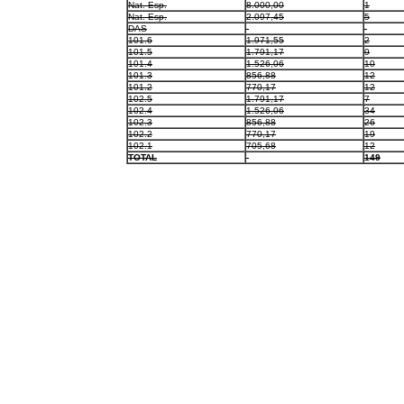
Nat. Esp.
8.000,00
1
Nat. Esp.
2.097,45
5
DAS
101.6
1.971,55
2
101.5
1.791,17
9
101.4
1.526,06
10
101.3
856,88
12
101.2
770,17
12
102.5
1.791,17
7
102.4
1.526,06
34
102.3
856,88
26
102.2
770,17
19
102.1
705,68
12
TOTAL
149