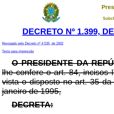
Pres
Subch
DECRETO Nº 1.399, DE
Revogado pelo Decreto nº 4.535, de 2002
Texto para impressão
O PRESIDENTE DA REPÚ
lhe confere o art. 84, incisos
vista o disposto no art. 35 d
janeiro de 1995,
DECRETA: