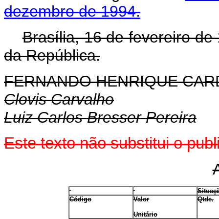
dezembro de 1994.
Brasília, 16 de fevereiro d
da República.
FERNANDO HENRIQUE CA
Clovis Carvalho
Luiz Carlos Bresser Pereira
Este texto não substitui o pu
Situaç
Código
Valor
Qtde.
Unitário