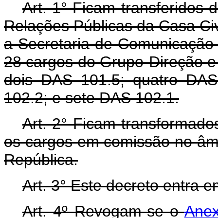
Art. 1° Ficam transferidos 
Relações Públicas da Casa Civ
a Secretaria de Comunicação 
28 cargos do Grupo-Direção e
dois DAS 101.5; quatro DAS
102.2; e sete DAS 102.1.
Art. 2° Ficam transformado
os cargos em comissão no âmb
República.
Art. 3° Este decreto entra 
Art. 4º Revogam-se o
Anex