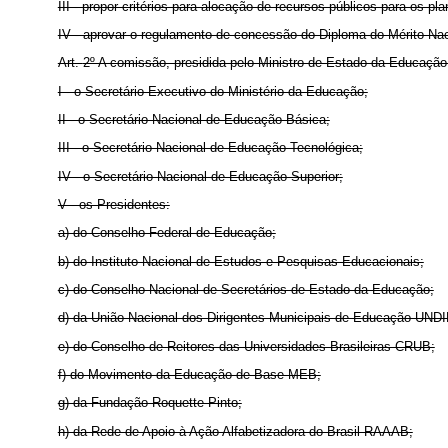
III - propor critérios para alocação de recursos públicos para os p
IV - aprovar o regulamento de concessão do Diploma do Mérito Nac
Art.
2º A comissão, presidida pelo Ministro de Estado da Educaçã
I - o Secretário-Executivo do Ministério da Educação;
II - o Secretário Nacional de Educação Básica;
III - o Secretário Nacional de Educação Tecnológica;
IV - o Secretário Nacional de Educação Superior;
V - os Presidentes:
a) do Conselho Federal de Educação;
b) do Instituto Nacional de Estudos e Pesquisas Educacionais;
c) do Conselho Nacional de Secretários de Estado da Educação;
d) da União Nacional dos Dirigentes Municipais de Educação UND
e) do Conselho de Reitores das Universidades Brasileiras CRUB;
f) do Movimento da Educação de Base MEB;
g) da Fundação Roquette Pinto;
h) da Rede de Apoio à Ação Alfabetizadora do Brasil RAAAB;