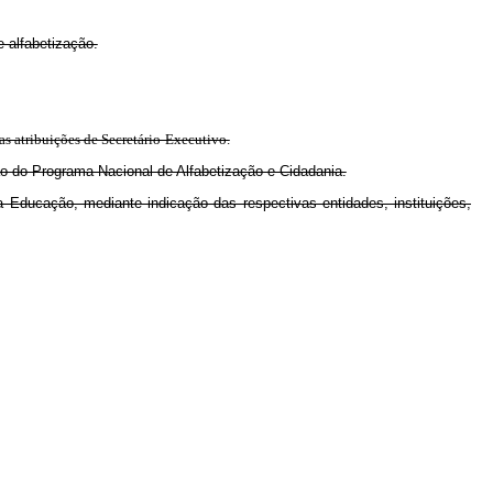
 alfabetização.
as atribuições de Secretário-Executivo.
o do Programa Nacional de Alfabetização e Cidadania.
Educação, mediante indicação das respectivas entidades, instituições,