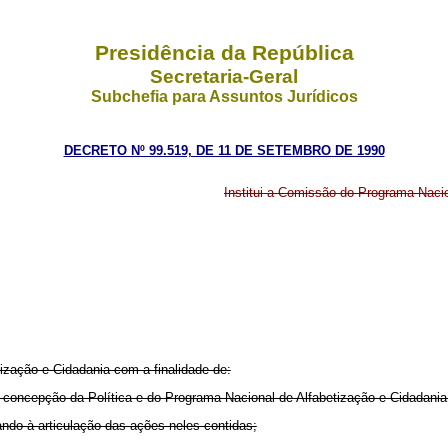
Presidência da República
Secretaria-Geral
Subchefia para Assuntos Jurídicos
DECRETO Nº 99.519, DE 11 DE SETEMBRO DE 1990
Institui a Comissão do Programa Nacio
ização e Cidadania com a finalidade de:
 a concepção da Política e do Programa Nacional de Alfabetização e Cidadania
isando à articulação das ações neles contidas;