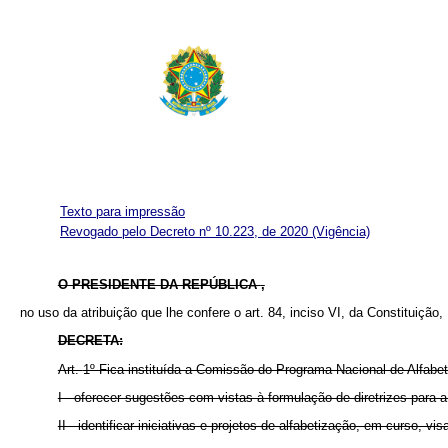
Texto para impressão
Revogado pelo Decreto nº 10.223, de 2020
(Vigência)
O PRESIDENTE DA REPÚBLICA
,
no uso da atribuição que lhe confere o art. 84, inciso VI, da Constituição,
DECRETA:
Art.
1º Fica instituída a Comissão do Programa Nacional de Alfabet
I - oferecer sugestões com vistas à formulação de diretrizes para
II - identificar iniciativas e projetos de alfabetização, em curso, v