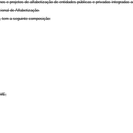
lanos e projetos de alfabetização de entidades públicas e privadas integradas
ional de Alfabetização.
o, tem a seguinte composição:
IME;