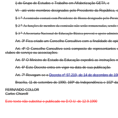
i) do Grupo de Estudos e Trabalho em Alfabetização GETA; e
VI - até vinte membros designados pelo Presidente da República, 
§
1
º
A comissão contará com Presidente de Honra designado pelo Presi
§
2
º
As funções de membro da comissão não serão remuneradas, sendo se
§
3
º
A Secretaria Nacional de Educação Básica proverá o apoio administr
Art.
3º Fica criado um Conselho Consultivo com a finalidade de op
Art.
4º O Conselho Consultivo será composto de representantes d
clubes de serviço ou associações.
Art.
5º O Ministro de Estado da Educação expedirá as instruções 
Art.
6º Este Decreto entra em vigor na data de sua publicação.
Art.
7º Revogam-se o
Decreto nº 97.219, de 14 de dezembro de 1
Brasília, 11 de setembro de 1990; 169º da Independência e 102º da
FERNANDO COLLOR
Carlos Chiarelli
Este texto não substitui o publicado no D.O.U. de 12.9.1990