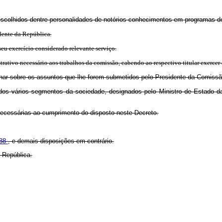
escolhidos dentre personalidades de notórios conhecimentos em programas de
dente da República.
u exercício considerado relevante serviço.
ativo necessário aos trabalhos da comissão, cabendo ao respectivo titular exercer 
inar sobre os assuntos que lhe forem submetidos pelo Presidente da Comissã
os vários segmentos da sociedade, designados pelo Ministro de Estado da 
necessárias ao cumprimento do disposto neste Decreto.
988
, e demais disposições em contrário.
 República.