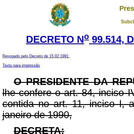
Pres
Subch
o
DECRETO N
99.514, 
Revogado pelo Decreto de 15.02.1991.
Texto para impressão
O PRESIDENTE DA REP
lhe confere o art. 84, inciso 
contida no art. 11, inciso I, 
janeiro de 1990,
DECRETA: