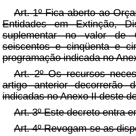
Art.
1º Fica aberto ao Orça
Entidades em Extinção, Dis
suplementar no valor de C
seiscentos e cinqüenta e ci
programação indicada no Anex
Art.
2º Os recursos neces
artigo anterior decorrerão
indicadas no Anexo II deste d
Art.
3º Este decreto entra e
Art.
4º Revogam-se as dispo