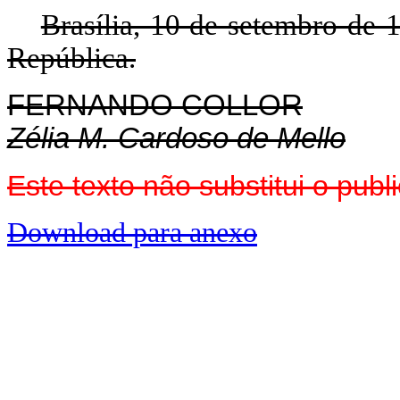
Brasília, 10 de setembro de 
República.
FERNANDO COLLOR
Zélia M. Cardoso de Mello
Este texto não substitui o pub
Download para anexo