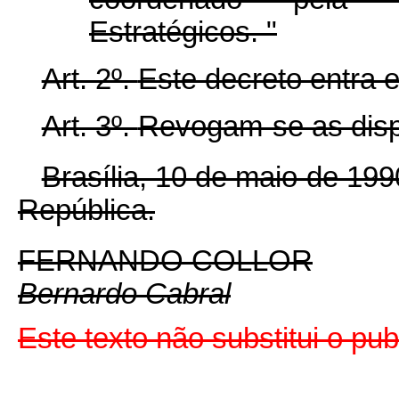
Estratégicos. "
Art. 2º.
Este decreto entra 
Art. 3º.
Revogam-se as disp
Brasília, 10 de maio de 19
República.
FERNANDO COLLOR
Bernardo Cabral
Este texto não substitui o pu