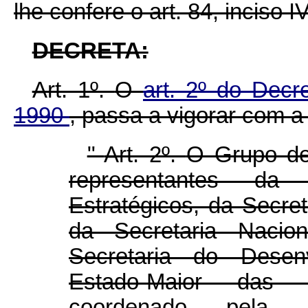
lhe confere o art. 84, inciso I
DECRETA:
Art. 1º.
O
art. 2º do Decr
1990
, passa a vigorar com a
"
Art. 2º.
O Grupo de
representantes da
Estratégicos, da Secret
da Secretaria Nacio
Secretaria do Desen
Estado-Maior das
coordenado pela 