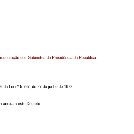
presentação dos Gabinetes da Presidência da República.
 56 da Lei nº 5.787, de 27 de junho de 1972,
la anexa a este Decreto.