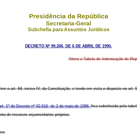
Presidência da República
Secretaria-Geral
Subchefia para Assuntos Jurídicos
DECRETO Nº 99.206, DE 6 DE ABRIL DE 1990.
Altera a Tabela de Indenização de Re
fere o art. 84, inciso IV, da Constituição, e tendo em vista o disposto no art.
art. 1º do Decreto nº 92.616, de 2 de maio de 1986,
fica substituída pela tabe
nta de recursos orçamentários próprios.
ica.