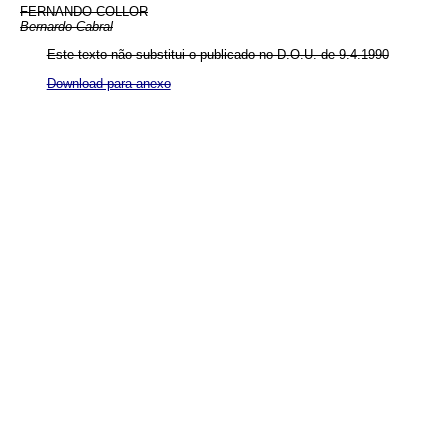
FERNANDO COLLOR
Bernardo Cabral
Este texto não substitui o publicado no D.O.U. de 9.4.1990
Download para anexo