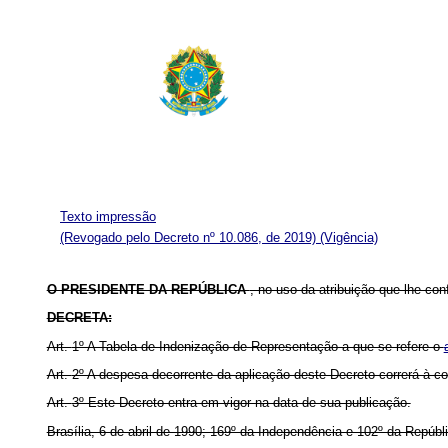
Texto impressão
(Revogado pelo Decreto nº 10.086, de 2019)
(Vigência)
O PRESIDENTE DA REPÚBLICA
, no uso da atribuição que lhe con
DECRETA:
Art.
1º A Tabela de Indenização de Representação a que se refere o
Art.
2º A despesa decorrente da aplicação deste Decreto correrá à co
Art.
3º Este Decreto entra em vigor na data de sua publicação.
Brasília, 6 de abril de 1990; 169º da Independência e 102º da Repúbl