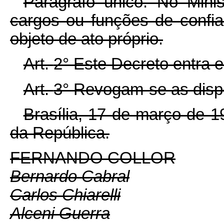
Parágrafo único. No Minis
cargos ou funções de confia
objeto de ato próprio.
Art.
2° Este Decreto entra e
Art.
3° Revogam-se as dispo
Brasília, 17 de março de 
da República.
FERNANDO COLLOR
Bernardo Cabral
Carlos Chiarelli
Alceni Guerra