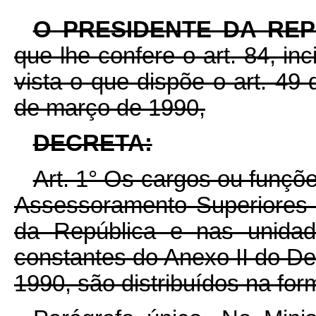
O PRESIDENTE DA RE
que lhe confere o art. 84, in
vista o que dispõe o art. 49
de março de 1990,
DECRETA:
Art.
1° Os cargos ou funçõ
Assessoramento Superiores 
da República e nas unidade
constantes do Anexo II do De
1990, são distribuídos na fo