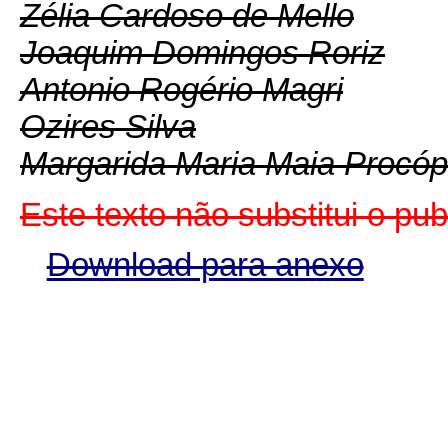
Zélia Cardoso de Mello
Joaquim Domingos Roriz
Antonio Rogério Magri
Ozires Silva
Margarida Maria Maia Procóp
Este texto não substitui o pu
Download para anexo