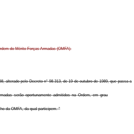
 Ordem do Mérito Forças Armadas (OMFA).
8, alterado pelo Decreto n° 98.313, de 19 de outubro de 1989, que passa a
Armadas serão oportunamente admitidos na Ordem, em grau
lho da OMFA, da qual participem. "