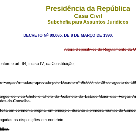
Presidência da República
Casa Civil
Subchefia para Assuntos Jurídicos
o
DECRETO N
99.065, DE 8 DE MARÇO DE 1990.
Altera dispositivos do Regulamento da
nfere o art. 84, inciso IV, da Constituição,
o Forças Armadas, aprovado pelo Decreto n° 96.600, de 29 de agosto de 198
cargos de vice-Chefe e Chefe do Gabinete do Estado-Maior das Forças 
dos do Conselho.
ita em cerimônia própria, em princípio, durante a primeira reunião do Conse
vogadas as disposições em contrário.
blica.