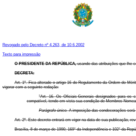
Revogado pelo Decreto nº 4.263, de 10.6.2002
Texto para impressão
O PRESIDENTE DA REPÚBLICA,
usando das atribuições que lhe co
DECRETA:
Art. 1º.
Fica alterado o artigo 16 do Regulamento da Ordem do Mérit
vigorar com a seguinte redação:
"Art. 16.
Os Oficiais-Generais designados para os 
compatível, tendo em vista sua condição de Membros Nomea
Parágrafo único.
A imposição das condecorações será fe
Art. 2º.
Este decreto entrará em vigor na data de sua publicação, re
Brasília, 8 de março de 1990; 169° da Independência e 102° da Repú