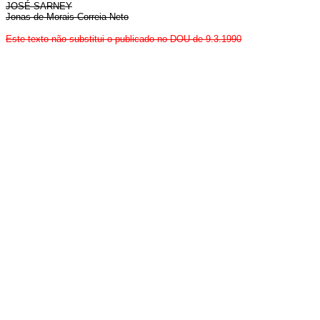
JOSÉ SARNEY
Jonas de Morais Correia Neto
Este texto não substitui o publicado no DOU de 9.3.1990