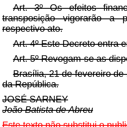
Art. 3º Os efeitos finan
transposição vigorarão a 
respectivo ato.
Art. 4º Este Decreto entra 
Art. 5º Revogam-se as disp
Brasília, 21 de fevereiro d
da República.
JOSÉ SARNEY
João Batista de Abreu
Este texto não substitui o pu