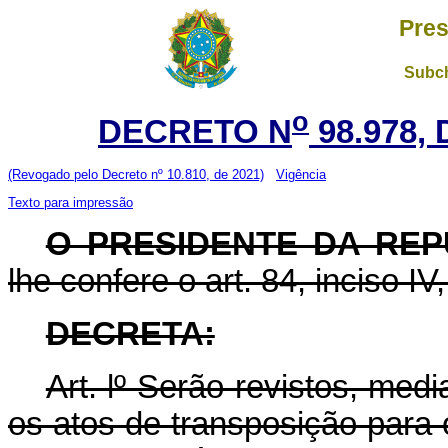
Pres
Subch
o
DECRETO N
98.978, 
(Revogado pelo Decreto nº 10.810, de 2021)
Vigência
Texto para impressão
O PRESIDENTE DA REP
lhe confere o art. 84, inciso IV
DECRETA:
Art. lº Serão revistos, med
os atos de transposição para