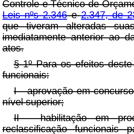
Controle e Técnico de Orçam
Leis nºs 2.346
e
2.347, de 2
que tiveram alteradas suas
imediatamente anterior ao d
atos.
§ 1º Para os efeitos deste
funcionais:
I - aprovação em concurso
nível superior;
II - habilitação em pr
reclassificação funcionais