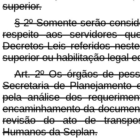
superior.
§ 2º Somente serão consid
respeito aos servidores qu
Decretos-Leis referidos neste
superior ou habilitação legal e
Art. 2º Os órgãos de pess
Secretaria de Planejamento
pela análise dos requerimen
encaminhamento da document
revisão do ato de transpo
Humanos da Seplan.