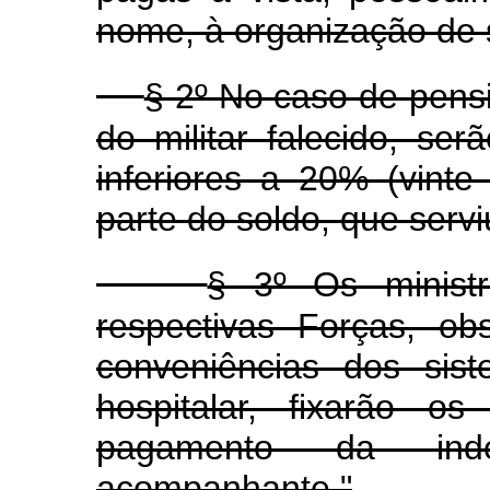
nome, à organização de 
§ 2º No caso de pens
do militar falecido, se
inferiores a 20% (vinte
parte do soldo, que servi
§ 3º Os ministr
respectivas Forças, ob
conveniências dos sis
hospitalar, fixarão o
pagamento da ind
acompanhante."