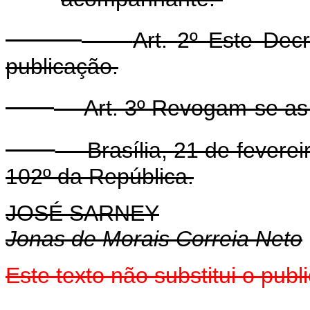
Art. 2º Este Dec
publicação.
Art. 3º Revogam-se as
Brasília, 21 de feverei
102º da República.
JOSÉ SARNEY
Jonas de Morais Correia Neto
Este texto não substitui o pub