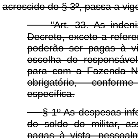
acrescido de § 3º, passa a vi
"Art. 33. As inden
Decreto, exceto a refer
poderão ser pagas à v
escolha do responsável
para com a Fazenda Na
obrigatório, conform
específica.
§ 1º As despesas inf
do soldo do militar, as
pagas à vista, pessoal