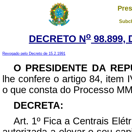
Pres
Subch
o
DECRETO N
98.899, 
Revogado pelo Decreto de 15.2.1991
O PRESIDENTE DA REP
lhe confere o artigo 84, item 
o que consta do Processo MM
DECRETA:
Art. 1º Fica a Centrais El
autorizada a elevar o seu cap