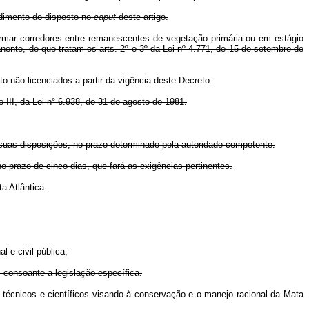
dimento do disposto no
caput
deste artigo.
rmar corredores entre remanescentes de vegetação primária ou em estágio
nte, de que tratam os arts. 2º e 3º da Lei nº 4.771, de 15 de setembro de
não licenciados a partir da vigência deste Decreto.
III, da Lei n° 6.938, de 31 de agosto de 1981.
as disposições, no prazo determinado pela autoridade competente.
 prazo de cinco dias, que fará as exigências pertinentes.
a Atlântica.
 e civil pública;
consoante a legislação específica.
técnicos e científicos visando à conservação e o manejo racional da Mata