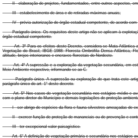
II - elaboração de projetos, fundamentados, entre outros aspectos, em e
III - estabelecimento de área e de retiradas máximas anuais;
IV - prévia autorização do órgão estadual competente, de acordo com as d
Parágrafo único. Os requisitos deste artigo não se aplicam à explotação 
órgão estadual competente.
Art. 3º Para os efeitos deste Decreto, considera-se Mata Atlântica as 
Vegetação do Brasil, IBGE 1988: Floresta Ombrófila Densa Atlântica, Flo
altitude, brejos interioranos e encraves florestais do Nordeste.
Art. 4º A supressão e a exploração da vegetação secundária, em estágio
Meio Ambiente respectivo, informando-se ao C.
Parágrafo único. A supressão ou exploração de que trata este artigo, 
parágrafo único do art. 1° deste decreto.
Art. 5º Nos casos de vegetação secundária nos estágios médio e avança
com o plano-diretor do Município e demais legislações de proteção ambient
I - ser abrigo de espécies da flora e fauna silvestres ameaçadas de ex
II - exercer função de proteção de mananciais ou de prevenção e contr
III - ter excepcional valor paisagístico.
Art. 6° A definição de vegetação primária e secundária nos estágios ava