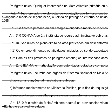
Parágrafo único. Qualquer intervenção na Mata Atlântica primária ou no
Art. 7º Fica proibida a exploração de vegetação que tenha a função de 
avançado e médio de regeneração, ou ainda de proteger o entorno de unida
1965.
Art. 8º A floresta primária ou em estágio avançado e médio de regeneraçã
Art. 9º 0 CONAMA será a instância de recurso administrativo sobre as deci
Art. 10. São nulos de pleno direito os atos praticados em desconformid
§ 1º Os empreendimentos ou atividades iniciados ou sendo executados e
§ 2° Para os fins previstos no parágrafo anterior, os interessados darão 
Art. 11. 0 IBAMA, em articulação com autoridades estaduais competentes,
Parágrafo único. Incumbe aos órgãos do Sistema Nacional do Meio Ambie
a) aplicar as sanções administrativas cabíveis;
b) informar imediatamente ao Ministério Público, para fins de requisição de 
c) representar aos conselhos profissionais competentes em que inscrito o
Art. 12. 0 Ministério do Meio Ambiente adotará as providências visando 
Atlântica e sua biodiversidade.