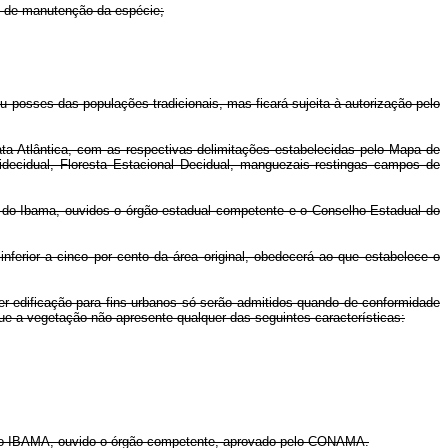
e de manutenção da espécie;
posses das populações tradicionais, mas ficará sujeita à autorização pelo
a Atlântica, com as respectivas delimitações estabelecidas pelo Mapa de
midecidual, Floresta Estacional Decidual, manguezais restingas campos de
 do Ibama, ouvidos o órgão estadual competente e o Conselho Estadual do
rior a cinco por cento da área original, obedecerá ao que estabelece o
edificação para fins urbanos só serão admitidos quando de conformidade
ue a vegetação não apresente qualquer das seguintes características:
a do IBAMA, ouvido o órgão competente, aprovado pelo CONAMA.