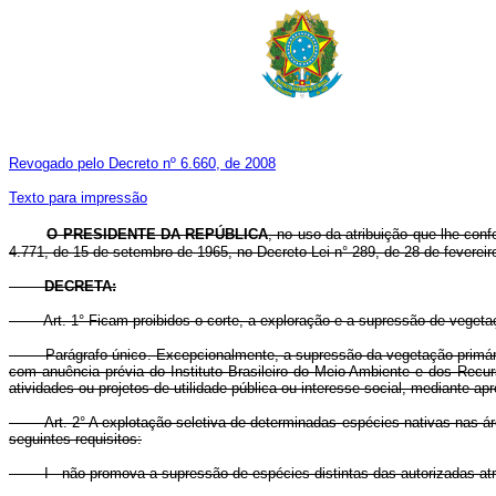
Revogado pelo Decreto nº 6.660, de 2008
Texto para impressão
O PRESIDENTE DA REPÚBLICA
, no uso da atribuição que lhe conf
4.771, de 15 de setembro de 1965, no Decreto-Lei n° 289, de 28 de fevereir
DECRETA:
Art. 1° Ficam proibidos o corte, a exploração e a supressão de vegetaçã
Parágrafo único. Excepcionalmente, a supressão da vegetação primária 
com anuência prévia do Instituto Brasileiro do Meio Ambiente e dos Re
atividades ou projetos de utilidade pública ou interesse social, mediante ap
Art. 2° A explotação seletiva de determinadas espécies nativas nas áre
seguintes requisitos:
I - não promova a supressão de espécies distintas das autorizadas atra