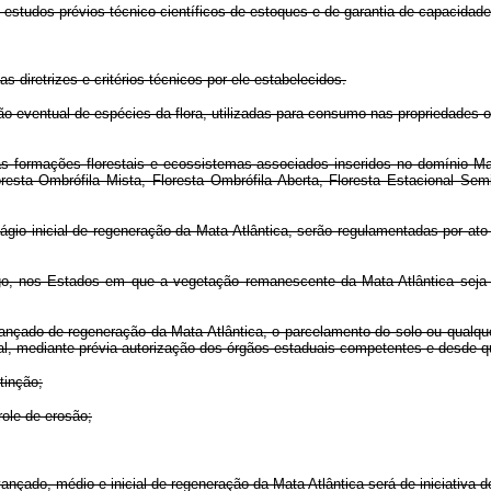
studos prévios técnico-científicos de estoques e de garantia de capacidad
iretrizes e critérios técnicos por ele estabelecidos.
eventual de espécies da flora, utilizadas para consumo nas propriedades ou 
formações florestais e ecossistemas associados inseridos no domínio Mat
resta Ombrófila Mista, Floresta Ombrófila Aberta, Floresta Estacional Se
 inicial de regeneração da Mata Atlântica, serão regulamentadas por ato
nos Estados em que a vegetação remanescente da Mata Atlântica seja infe
do de regeneração da Mata Atlântica, o parcelamento do solo ou qualquer 
al, mediante prévia autorização dos órgãos estaduais competentes e desde q
tinção;
ole de erosão;
nçado, médio e inicial de regeneração da Mata Atlântica será de iniciativ