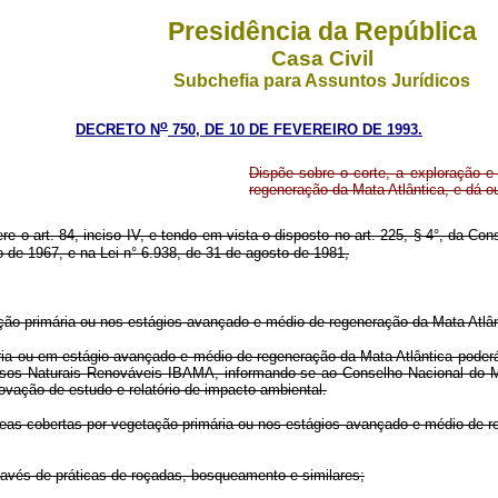
Presidência da República
Casa Civil
Subchefia para Assuntos Jurídicos
o
DECRETO N
750, DE 10 DE FEVEREIRO DE 1993.
Dispõe sobre o corte, a exploração 
regeneração da Mata Atlântica, e dá ou
ere o art. 84, inciso IV, e tendo em vista o disposto no art. 225, § 4°, da Con
o de 1967, e na Lei n° 6.938, de 31 de agosto de 1981,
o primária ou nos estágios avançado e médio de regeneração da Mata Atlân
ou em estágio avançado e médio de regeneração da Mata Atlântica poderá s
cursos Naturais Renováveis IBAMA, informando-se ao Conselho Nacional d
rovação de estudo e relatório de impacto ambiental.
as cobertas por vegetação primária ou nos estágios avançado e médio de re
vés de práticas de roçadas, bosqueamento e similares;