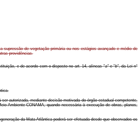
e a supressão de vegetação primária ou nos estágios avançado e médio de
tras providências.
stituição, e de acordo com o disposto no art. 14, alíneas "
a"
e "
b"
, da Lei n°
tica.
er autorizada, mediante decisão motivada do órgão estadual competente,
o Meio Ambiente CONAMA, quando necessária à execução de obras, planos,
generação da Mata Atlântica poderá ser efetuada desde que observados os