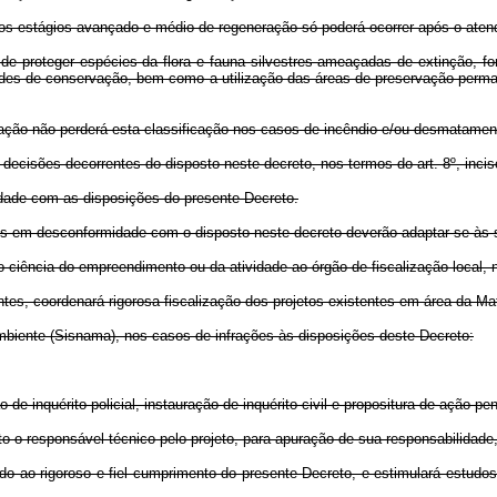
s estágios avançado e médio de regeneração só poderá ocorrer após o aten
proteger espécies da flora e fauna silvestres ameaçadas de extinção, fo
des de conservação, bem como a utilização das áreas de preservação permane
o não perderá esta classificação nos casos de incêndio e/ou desmatamento 
sões decorrentes do disposto neste decreto, nos termos do art. 8º, inciso 
ade com as disposições do presente Decreto.
m desconformidade com o disposto neste decreto deverão adaptar-se às su
ciência do empreendimento ou da atividade ao órgão de fiscalização local, no
 coordenará rigorosa fiscalização dos projetos existentes em área da Mat
nte (Sisnama), nos casos de infrações às disposições deste Decreto:
inquérito policial, instauração de inquérito civil e propositura de ação penal
 responsável técnico pelo projeto, para apuração de sua responsabilidade, 
ao rigoroso e fiel cumprimento do presente Decreto, e estimulará estudos 