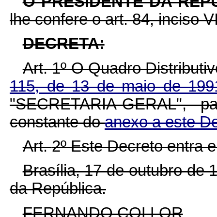
O PRESIDENTE DA REP
lhe confere o art. 84, inciso V
DECRETA:
Art.
1º O Quadro Distributi
115, de 13 de maio de 19
"SECRETARIA-GERAL", pa
constante do
anexo a este De
Art.
2º Este Decreto entra e
Brasília, 17 de outubro de
da República.
FERNANDO COLLOR