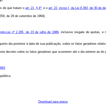
go.
s de que tratam o
art. 21, § 4º
, e o
art. 22, inciso I, da Lei 8.383, de 30 de 
.259, de 29 de setembro de 1994).
reto-Lei nº 2.285, de 23 de julho de 1986
, inclusive resgate de quotas, e 
into dia posterior à data de sua publicação, sobre os fatos geradores relativ
 decreto sobre os fatos geradores que ocorrerem até o dia anterior ao do pr
1993
.
pública.
Download para anexo