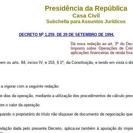
Presidência da República
Casa Civil
Subchefia para Assuntos Jurídicos
o
DECRETO N
1.259, DE 29 DE SETEMBRO DE 1994.
Dá nova redação ao art. 3º do Dec
Imposto sobre Operações de Crédi
aplicações financeiras de renda fix
em os arts. 84, inciso IV, e 153, § 1º, da Constituição, e tendo em vista o di
 a vigorar com a seguinte redação:
 dias da operação, mediante a utilização dos procedimentos de cálculo prev
re o valor da operação.
 quando o proprietário do título não dispuser de documento de negociação que
edação dada pelo presente Decreto, aplica-se também à apuração do impos