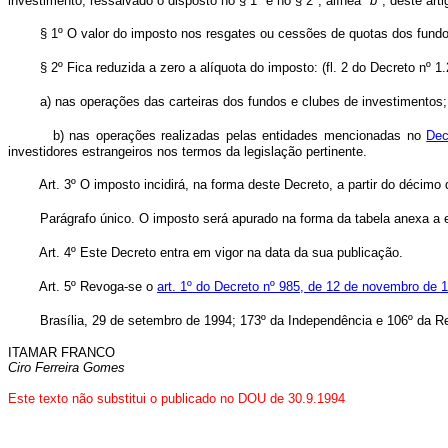
investimento, ressalvado o disposto no § 1º e no § 2º, alínea "
b"
, deste arti
§ 1º O valor do imposto nos resgates ou cessões de quotas dos fundo
§ 2º Fica reduzida a zero a alíquota do imposto: (fl. 2 do Decreto nº 1
a) nas operações das carteiras dos fundos e clubes de investimentos;
b) nas operações realizadas pelas entidades mencionadas no
Dec
investidores estrangeiros nos termos da legislação pertinente.
Art. 3º O imposto incidirá, na forma deste Decreto, a partir do décimo qu
Parágrafo único. O imposto será apurado na forma da tabela anexa a este
Art. 4º Este Decreto entra em vigor na data da sua publicação.
Art. 5º Revoga-se o
art. 1º do Decreto nº 985, de 12 de novembro de 
Brasília, 29 de setembro de 1994; 173º da Independência e 106º da Re
ITAMAR FRANCO
Ciro Ferreira Gomes
Este texto não substitui o publicado no DOU de 30.9.1994