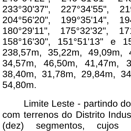
233°30'37", 227°34'55", 21
204°56'20", 199°35'14", 19
180°29'11", 175°32'32", 17
158°16'30", 151°51'13" e 1
238,57m, 35,22m, 49,09m, 
34,57m, 46,50m, 41,47m, 3
38,40m, 31,78m, 29,84m, 34
54,80m.
Limite Leste - partindo 
com terrenos do Distrito Indus
(dez) segmentos, cujos