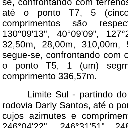
se, confrontando com terrenos 
até o ponto T7, 5 (cinco
comprimentos são respect
130°09'13", 40°09'09", 127
32,50m, 28,00m, 310,00m, 
segue-se, confrontando com o
o ponto T5, 1 (um) segm
comprimento 336,57m.
Limite Sul - partindo 
rodovia Darly Santos, até o po
cujos azimutes e comprimen
246°04'22", 246°31'51" 248