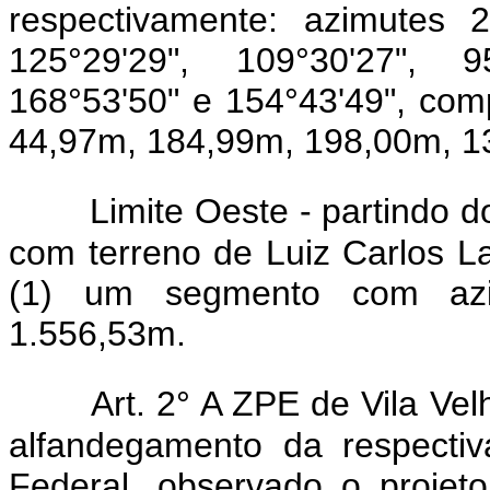
respectivamente: azimutes 2
125°29'29", 109°30'27", 95
168°53'50" e 154°43'49", co
44,97m, 184,99m, 198,00m, 1
Limite Oeste - partindo 
com terreno de Luiz Carlos L
(1) um segmento com azi
1.556,53m.
Art. 2° A ZPE de Vila Ve
alfandegamento da respectiv
Federal, observado o projet