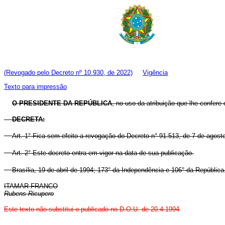
(Revogado pelo Decreto nº 10.930, de 2022)
Vigência
Texto para impressão
O PRESIDENTE DA REPÚBLICA
, no uso da atribuição que lhe confere o
DECRETA:
Art. 1° Fica sem efeito a revogação do Decreto n° 91.513, de 7 de ago
Art. 2° Este decreto entra em vigor na data de sua publicação.
Brasília, 19 de abril de 1994; 173° da Independência e 106° da República
ITAMAR FRANCO
Rubens Ricupero
Este texto não substitui o publicado no D.O.U. de 20.4.1994