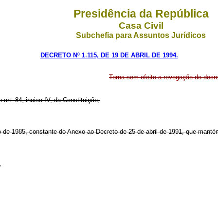
Presidência da República
Casa Civil
Subchefia para Assuntos Jurídicos
DECRETO Nº 1.115, DE 19 DE ABRIL DE 1994.
Torna sem efeito a revogação do decr
 art. 84, inciso IV, da Constituição,
sto de 1985, constante do Anexo ao Decreto de 25 de abril de 1991, que man
.